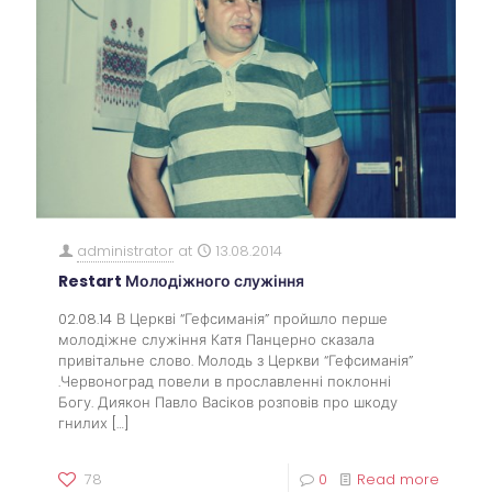
administrator
at
13.08.2014
Restart Молодіжного служіння
02.08.14 В Церкві “Гефсиманія” пройшло перше
молодіжне служіння Катя Панцерно сказала
привітальне слово. Молодь з Церкви “Гефсиманія”
.Червоноград повели в прославленні поклонні
Богу. Диякон Павло Васіков розповів про шкоду
гнилих
[…]
78
0
Read more