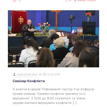
21
0
Read more
administrator
at
12.10.2014
Семінар Конфлікти
4 жовтня в Церкві “Гефсиманія” пастор Ігор Алфєров
провів семінар “Сімейні конфліти причини та їх
вирішення”. З 12:00 до 15:00 служителі та члени
церкви вчилися вирішувати конфлікти.
[…]