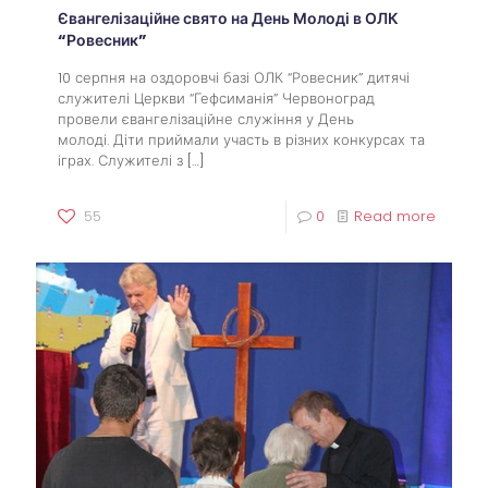
Євангелізаційне свято на День Молоді в ОЛК
“Ровесник”
10 серпня на оздоровчі базі ОЛК “Ровесник” дитячі
служителі Церкви “Гефсиманія” Червоноград
провели євангелізаційне служіння у День
молоді. Діти приймали участь в різних конкурсах та
іграх. Служителі з
[…]
55
0
Read more