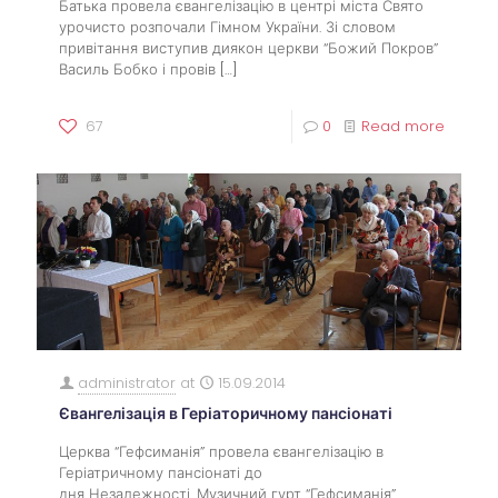
Батька провела євангелізацію в центрі міста Свято
урочисто розпочали Гімном України. Зі словом
привітання виступив диякон церкви “Божий Покров”
Василь Бобко і провів
[…]
67
0
Read more
administrator
at
15.09.2014
Євангелізація в Геріаторичному пансіонаті
Церква “Гефсиманія” провела євангелізацію в
Геріатричному пансіонаті до
дня Незалежності. Музичний гурт “Гефсиманія”