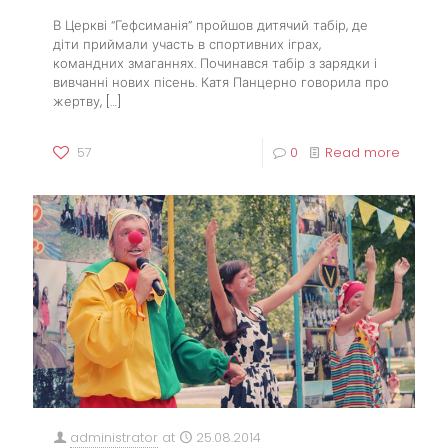
В Церкві “Гефсиманія” пройшов дитячий табір, де
діти приймали участь в спортивних іграх,
командних змаганнях. Починався табір з зарядки і
вивчанні нових пісень. Катя Панцерно говорила про
жертву,
[…]
57
0
Read more
administrator
at
25.08.2014