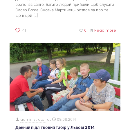
розпочав свято. Багато людей прийшли щоб слухати
Слово Боже. Оксана Мартинець розповіла про те
що в цей
[…]
41
0
Read more
administrator
at
08.09.2014
Денний підлітковий табір у Львові 2014