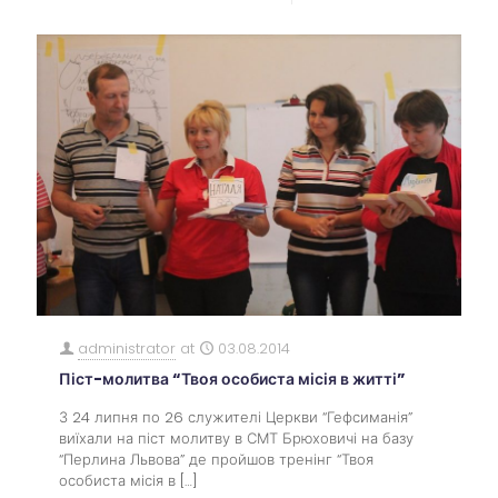
administrator
at
03.08.2014
Піст-молитва “Твоя особиста місія в житті”
З 24 липня по 26 служителі Церкви “Гефсиманія”
виїхали на піст молитву в СМТ Брюховичі на базу
“Перлина Львова” де пройшов тренінг “Твоя
особиста місія в
[…]