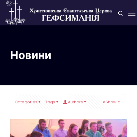
Новини
Categories
Tags
Authors
Show all