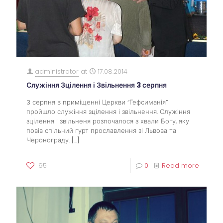
administrator
at
17.08.2014
Служіння Зцілення і Звільнення 3 серпня
3 серпня в приміщенні Церкви “Гефсиманія”
пройшло служіння зцілення і звільнення. Служіння
зцілення і звільненя розпочалося з хвали Богу, яку
повів спільний гурт прославлення зі Львова та
Черонограду.
[…]
95
0
Read more