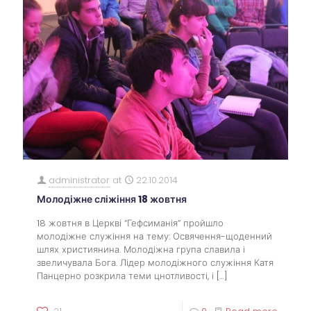
administrator
at
22.10.2014
Молодіжне сліжіння 18 жовтня
18 жовтня в Церкві “Гефсиманія” пройшло
молодіжне служіння на тему: Освячення-щоденний
шлях християнина. Молодіжна група славила і
звеличувала Бога. Лідер молодіжного служіння Катя
Панцерно розкрила теми цнотливості, і
[…]