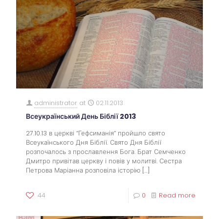
administrator
at
02.11.2013
Всеукраїнський День Біблії 2013
27.10.13 в церкві “Гефсиманія” пройшло свято
Всеукаїнського Дня Біблії. Свято Дня Біблії
розпочалось з прославлення Бога. Брат Семченко
Дмитро привітав церкву і повів у молитві. Сестра
Петрова Маріанна розповіла історію
[…]
44
0
Read more