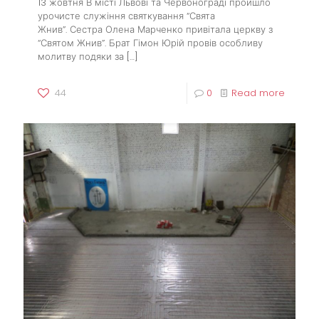
13 жовтня В місті Львові та Червонограді пройшло
урочисте служіння святкування “Свята
Жнив”. Сестра Олена Марченко привітала церкву з
“Святом Жнив”. Брат Гімон Юрій провів особливу
молитву подяки за
[…]
44
0
Read more