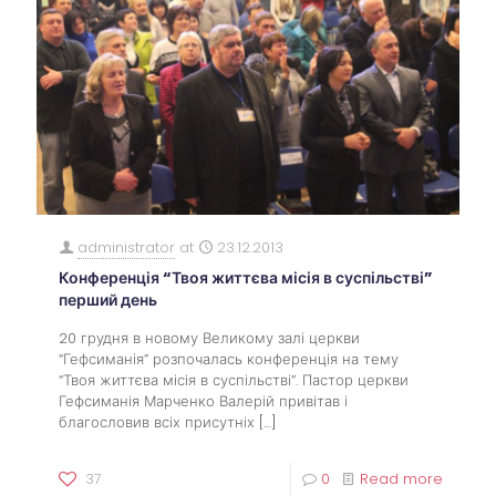
administrator
at
23.12.2013
Конференція “Твоя життєва місія в суспільстві”
перший день
20 грудня в новому Великому залі церкви
“Гефсиманія” розпочалась конференція на тему
“Твоя життєва місія в суспільстві”. Пастор церкви
Гефсиманія Марченко Валерій привітав і
благословив всіх присутніх
[…]
37
0
Read more