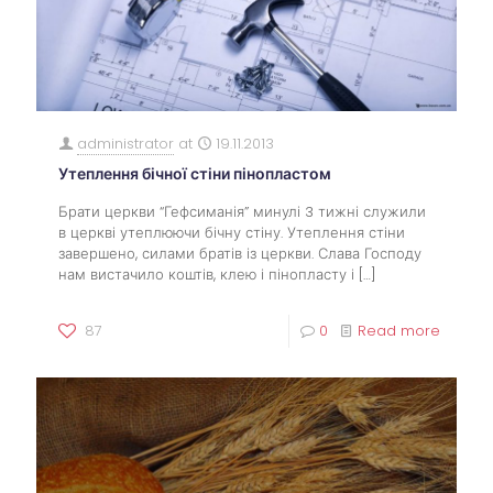
administrator
at
19.11.2013
Утеплення бічної стіни пінопластом
Брати церкви “Гефсиманія” минулі 3 тижні служили
в церкві утеплюючи бічну стіну. Утеплення стіни
завершено, силами братів із церкви. Слава Господу
нам вистачило коштів, клею і пінопласту і
[…]
87
0
Read more