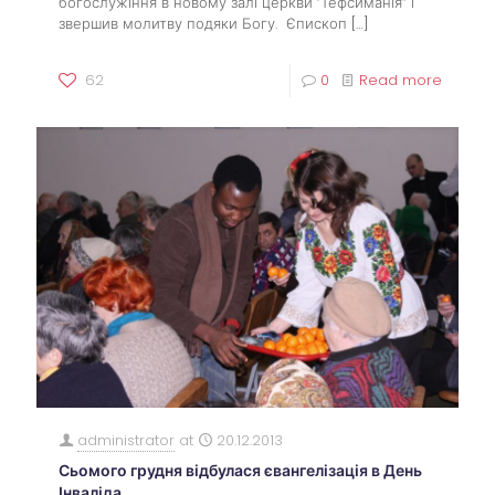
богослужіння в новому залі церкви ‘Тефсиманія” і
звершив молитву подяки Богу. Єпископ
[…]
62
0
Read more
administrator
at
20.12.2013
Сьомого грудня відбулася євангелізація в День
Інваліда