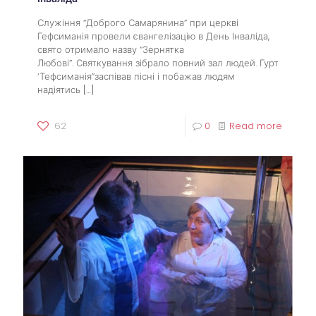
Служіння “Доброго Самарянина” при церкві
Гефсиманія провели євангелізацію в День Інваліда,
свято отримало назву “Зернятка
Любові”. Святкування зібрало повний зал людей. Гурт
‘Тефсиманія”заспівав пісні і побажав людям
надіятись
[…]
62
0
Read more