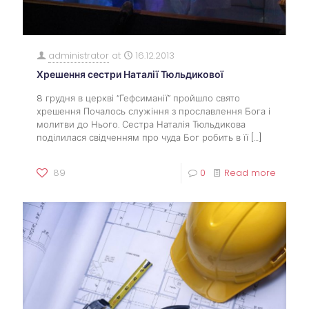
administrator
at
16.12.2013
Хрешення сестри Наталії Тюльдикової
8 грудня в церкві “Гефсиманії” пройшло свято
хрешення Почалось служіння з прославлення Бога і
молитви до Нього. Сестра Наталія Тюльдикова
поділилася свідченням про чуда Бог робить в її
[…]
89
0
Read more