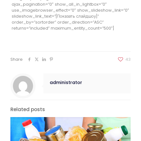
ajax_pagination=”0″ show_all_in_lightbox=”0″
use_imagebrowser_effect=”0″ show_slideshow_link=”0″
slideshow_link_text=”[Показать слайдшоу]”
order_by=”sortorder” order_direction=”ASC”
returns=”included” maximum_entity_count=”500″]
Share
43
administrator
Related posts