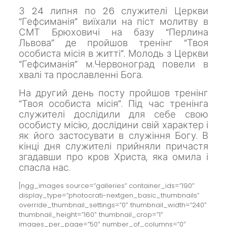
З 24 липня по 26 служителі Церкви
“Гефсиманія” виїхали на піст молитву в
СМТ Брюховичі на базу “Перлина
Львова” де пройшов тренінг “Твоя
особиста місія в житті”.
Молодь з Церкви
“Гефсиманія” м.Червоноград повели в
хвалі та прославленні Бога.
На другий день посту пройшов тренінг
“Твоя особиста місія”.
Під час тренінга
служителі дослідили для себе свою
особисту місію, дослідини
свій характер і
як його застосувати в
служіння Богу.
В
кінці дня служителі прийняли причастя
згадавши про кров Христа, яка омила і
спасла нас.
[ngg_images source=”galleries” container_ids=”190″
display_type=”photocrati-nextgen_basic_thumbnails”
override_thumbnail_settings=”0″ thumbnail_width=”240″
thumbnail_height=”160″ thumbnail_crop=”1″
images_per_page=”50″ number_of_columns=”0″