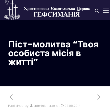
Піст-молитва “Твоя
особиста місія в
житті”
Published by
administrator
at
03.08.2014