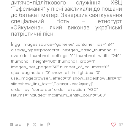
дитячо-підліткового служіння ХЄЦ
‘Тефсиманія” у пісні закликали до пошани
до батька і матері.
Завершив святкування
спеціальний гість – етногурт
«Ойкумена», який виконав українські
патріотичні пісні.
[ngg_images source=”galleries” container_ids=”184″
display_type=”photocrati-nextgen_basic_thumbnails”
override_thumbnail_settings=”0″ thumbnail_width=”240″
thumbnail_height=”160″ thumbnail_crop=”1″
images_per_page=”50″ number_of_columns=”0″
ajax_pagination=”0″ show_all_in_lightbox=”0″
use_imagebrowser_effect=”0″ show_slideshow_link=”0″
slideshow_link_text=”[Показать слайдшоу]”
order_by=”sortorder” order_direction=”ASC”
returns=”included” maximum_entity_count=”500″]
Share
67