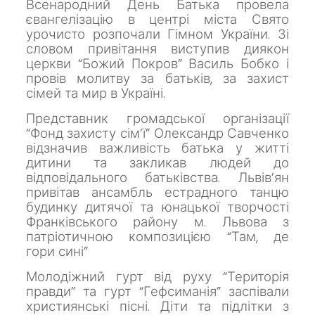
Всенародний День Батька провела
євангелізацію в центрі міста
Свято
урочисто розпочали Гімном
України.
Зі
словом привітання виступив диякон
церкви “Божий Покров” Василь Бобко і
провів молитву за батьків, за захист
сімей та мир в
Україні.
Представник громадської організації
“Фонд захисту сім’ї” Олександр Савченко
відзначив важливість батька у житті
дитини та закликав людей до
відповідального батьківства.
Львів’ян
привітав ансамбль естрадного танцю
будинку дитячої та юнацької творчості
Франківського району м. Львова з
патріотичною композицією “Там, де
гори
сині”
Молодіжний гурт від руху “Територія
правди” та гурт “Гефсиманія” заспівали
християнські пісні.
Діти та підлітки з