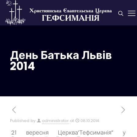
День Батька Львів
2014
Published by
administrator
at
08.10.2014
21 вересня Церква’Тефсиманія” у