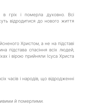
в гріх і померла духовно. Всі
уть відродитися до нового життя
йсненого Христом, а не на підставі
на підстава спасіння всіх людей,
іхах і вірою прийняли Ісуса Христа
іх часів і народів, що відродженні
 живими й померлими.