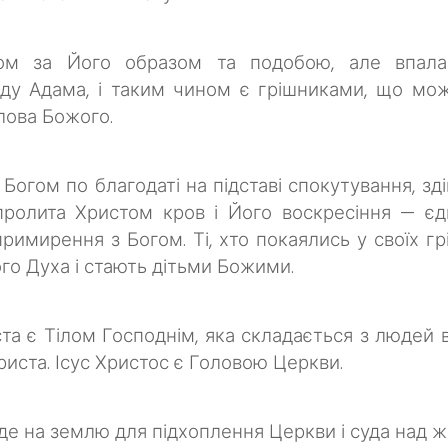
м за Його образом та подобою, але впала 
ду Адама, і таким чином є грішниками, що мож
Слова Божого.
огом по благодаті на підставі спокутування, зді
ролита Христом кров і Його воскресіння — єди
 примирення з Богом. Ті, хто покаялись у своїх гр
го Духа і стають дітьми Божими.
а є Тілом Господнім, яка складається з людей вс
риста. Ісус Христос є Головою Церкви.
йде на землю для підхоплення Церкви і суда над