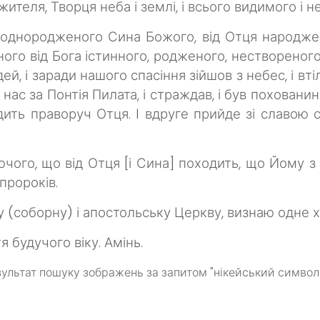
ителя, Творця неба і землі, і всього видимого і 
, однородженого Сина Божого, від Отця народжено
тинного від Бога істинного, родженого, нестворено
ей, і заради нашого спасіння зійшов з небес, і втіли
нас за Понтія Пилата, і страждав, і був похованинй
идить праворуч Отця. І вдруге прийде зі славою
ючого, що від Отця [і Сина] походить, що Йому з
пророків.
 (соборну) і апостольську Церкву, визнаю одне х
 будучого віку. Амінь.