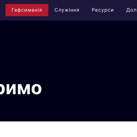
Гефсиманія
Служіння
Ресурси
Доп
іримо