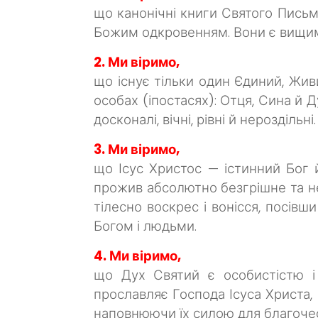
що канонічні книги Святого Пись
Божим одкровенням. Вони є вищим 
2. Ми віримо,
що існує тільки один Єдиний, Живи
особах (іпостасях): Отця, Сина й 
досконалі, вічні, рівні й нероздільні.
3. Ми віримо,
що Ісус Христос — істинний Бог 
прожив абсолютно безгрішне та не
тілесно воскрес і вонісся, посів
Богом і людьми.
4. Ми віримо,
що Дух Святий є особистістю і 
прославляє Господа Ісуса Христа, 
наповнюючи їх силою для благочес