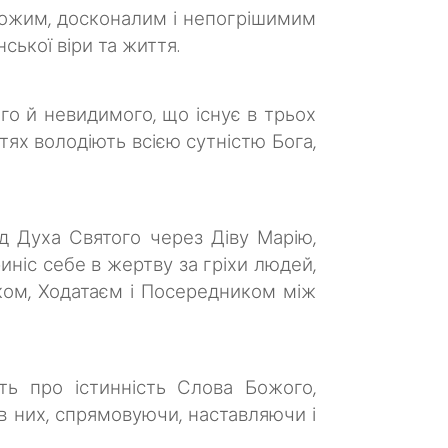
Божим, досконалим і непогрішимим
ької віри та життя.
ого й невидимого, що існує в трьох
тях володіють всією сутністю Бога,
д Духа Святого через Діву Марію,
ніс себе в жертву за гріхи людей,
иком, Ходатаєм і Посередником між
ть про істинність Слова Божого,
 в них, спрямовуючи, наставляючи і