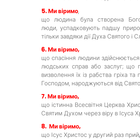
5. Ми віримо
,
що людина була створена Бого
люди, успадковують падшу приро
тільки завдяки дії Духа Святого і 
6. Ми віримо,
що спасіння людини здійснюється Б
людських справ або заслуг; що п
визволення їх із рабства гріха та
Господом, народжуються від Свято
7. Ми віримо,
що істинна Всесвітня Церква Христ
Святим Духом через віру в Ісуса Х
8. Ми віримо,
що Ісус Христос у другий раз при