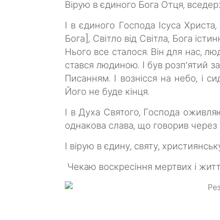
Вірую в єдиного Бога Отця, вседерж
І в єдиного Господа Ісуса Христа
Бога], Світло від Світла, Бога іс
Нього все сталося. Він для нас, люд
стався людиною. І був розп’ятий за 
Писанням. І вознісся на небо, і с
Його не буде кінця.
І в Духа Святого, Господа оживля
однакова слава, що говорив через 
І ві
рую в єдину, святу,
християнську
Чекаю воскресіння мертвих і життя