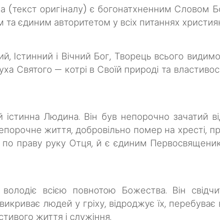
ма (текст оригіналу) є богонатхненним Словом 
та єдиним авторитетом у всіх питаннях християнс
й, Істинний і Вічний Бог, Творець всього видим
Духа Святого — котрі в Своїй природі та властивос
й істинна Людина. Він був непорочно зачатий ві
порочне життя, добровільно помер на хресті, при
ши по праву руку Отця, й є єдиним Первосвящен
володіє всією повнотою Божества. Він свідчи
викриває людей у гріху, відроджує їх, перебуває
тивого життя і служіння.