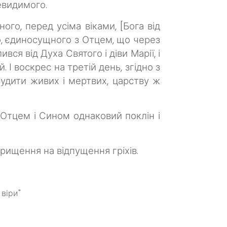
невидимого.
го, перед усіма віками, [Бога від
го, єдиносущного з Отцем, що через
вся від Духа Святого і діви Марії, і
. І воскрес на третій день, згідно з
 судити живих і мертвих, царству ж
 Отцем і Сином однаковий поклін і
рищення на відпущення гріхів.