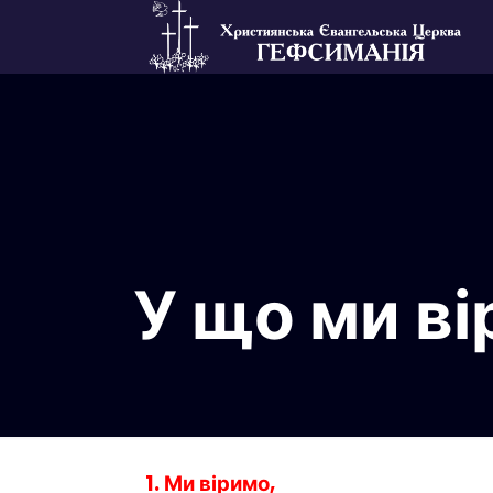
У що ми в
1. Ми віримо,