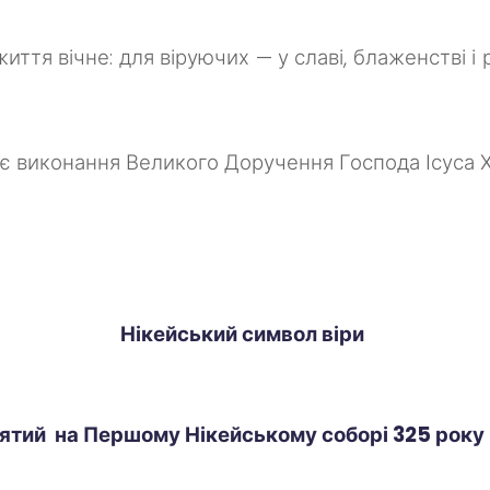
иття вічне: для віруючих — у славі, блаженстві і 
є виконання Великого Доручення Господа Ісуса Хр
Нікейський символ віри
ятий на Першому Нікейському соборі 325 року п