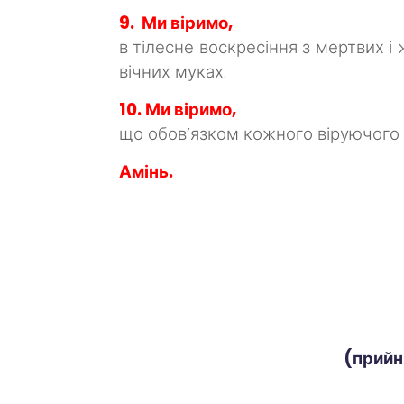
9. Ми віримо,
в тілесне воскресіння з мертвих і ж
вічних муках.
10. Ми віримо,
що обов’язком кожного віруючого 
Амінь.
(прийн