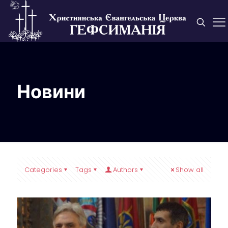
Новини
Categories
Tags
Authors
Show all