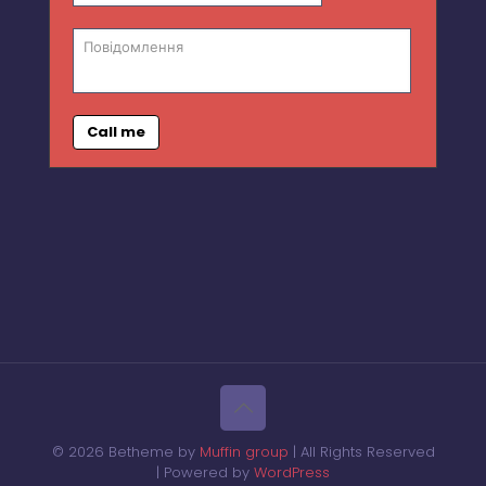
Call me
© 2026 Betheme by
Muffin group
| All Rights Reserved
| Powered by
WordPress