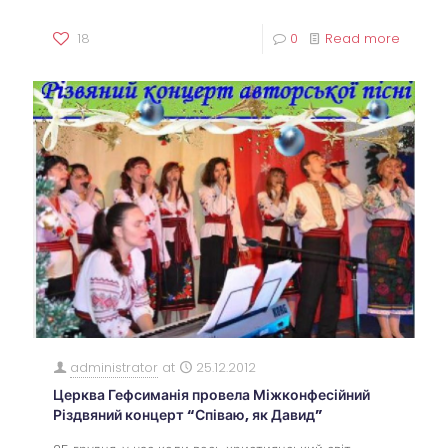
18
0
Read more
administrator
at
25.12.2012
Церква Гефсиманія провела Міжконфесійний
Різдвяний концерт “Співаю, як Давид”