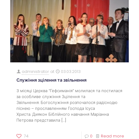
administrator
at
03.03.2013
Служіння зцілення та звільнення
3 місяці Церква “Гефсиманія” молилася та постилася
за особливе служіння Зцілення та
Звільнення. Богослужіння розпочалося радіснодю
піснею – прославленням Господа Ісуса
Христа. Диякон Біблійного навчання Маріанна
Петрова представила
[…]
74
0
Read more