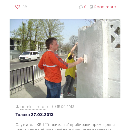
38
0
Read more
administrator
at
15.04.2013
Толока 27.03.2013
Cлужителі ХЄЦ “Гефсиманія” прибирали приміщення