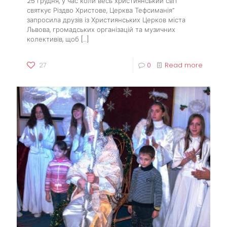
25 грудня, у час коли весь християнський світ
святкує Різдво Христове, Церква Тефсиманія”
запросила друзів із Християнських Церков міста
Львова, громадських організацій та музичних
колективів, щоб
[…]
27
0
Read more