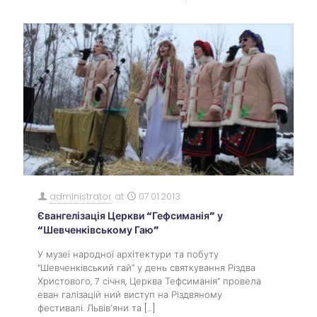
administrator
at
07.01.2013
Євангелізація Церкви “Гефсиманія” у
“Шевченківському Гаю”
У музеї народної архітектури та побуту
“Шевченківський гай” у день святкування Різдва
Христового, 7 січня, Церква Тефсиманія” провела
еван галізацій ний виступ на Різдвяному
фестивалі. Львів’яни та
[…]