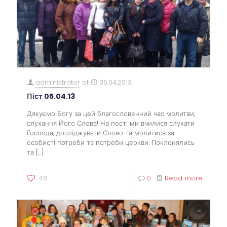
administrator
at
05.04.2013
Піст 05.04.13
Дякуємо Богу за цей благословенний час молитви,
слухання Його Слова! На пості ми вчилися слухати
Господа, досліджувати Слово та молитися за
особисті потреби та потреби церкви. Поклонялись
та
[…]
46
0
Read more