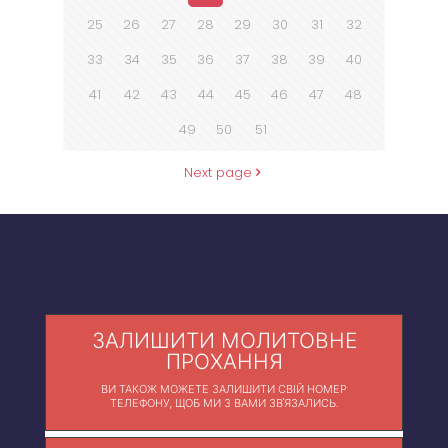
25
26
27
28
29
30
31
32
33
34
35
36
37
38
39
40
41
42
43
44
45
46
47
48
49
50
51
Next page
ЗАЛИШИТИ МОЛИТОВНЕ
ПРОХАННЯ
ВИ ТАКОЖ МОЖЕТЕ ЗАЛИШИТИ СВІЙ НОМЕР
ТЕЛЕФОНУ, ЩОБ МИ З ВАМИ ЗВ'ЯЗАЛИСЬ.