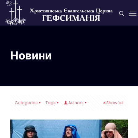
Новини
Categories
Tags
Authors
Show all