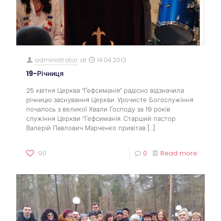
administrator
at
14.04.2013
19-Річниця
25 квітня Церква “Гефсиманія” радісно відзначила
річницю заснування Церкви. Урочисте Богослужіння
почалось з великої Хвали Господу за 19 років
служіння Церкви “Гефсиманія. Старший пастор
Валерій Павлович Марченко привітав
[…]
90
0
Read more