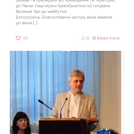
церкви та прибирали всі приміщення та територію
до Пасхи. Наші мужні брати(альпіністи) готували
Великий Зал до майбутніх
Богослужінь. Благословенні сестри, вони вимили
усі вікна
[…]
85
0
Read more