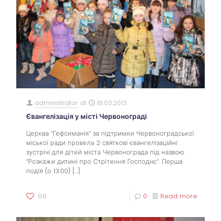
administrator
at
16.03.2013
Євангелізація у місті Червонограді
Церква “Гефсиманія” за підтримки Червоноградської
міської ради провела 2 святкові євангелізаційні
зустрічі для дітей міста Червонограда під назвою
“Розкажи дитині про Стрітення Господнє”. Перша
подія (о 13:00)
[…]
68
0
Read more