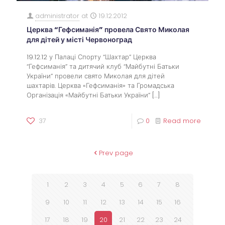
administrator
at
19.12.2012
Церква “Гефсиманія” провела Свято Миколая
для дітей у місті Червоноград
19.12.12 у Палаці Спорту “Шахтар” Церква
“Гефсиманія” та дитячий клуб “Майбутні Батьки
України” провели свято Миколая для дітей
шахтарів. Церква «Гефсиманія» та Громадська
Організація «Майбутні Батьки України”
[…]
37
0
Read more
Prev page
1
2
3
4
5
6
7
8
9
10
11
12
13
14
15
16
17
18
19
20
21
22
23
24