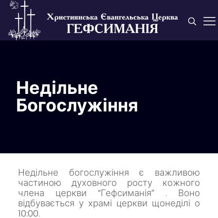
Недільне
Богослужіння
Недільне богослужіння є важливою
частиною духовного росту кожного
члена церкви “Гефсиманія” . Воно
відбувається у храмі церкви щонеділі о
10:00.