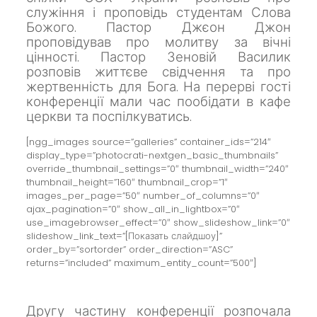
служіння і проповідь студентам Слова
Божого.
Пастор Джєон Джон
проповідував про молитву за вічні
цінності.
Пастор Зеновій Василик
розповів життєве свідчення та про
жертвенність для Бога.
На перерві гості
конференції мали час пообідати в кафе
церкви та поспілкуватись.
[ngg_images source=”galleries” container_ids=”214″
display_type=”photocrati-nextgen_basic_thumbnails”
override_thumbnail_settings=”0″ thumbnail_width=”240″
thumbnail_height=”160″ thumbnail_crop=”1″
images_per_page=”50″ number_of_columns=”0″
ajax_pagination=”0″ show_all_in_lightbox=”0″
use_imagebrowser_effect=”0″ show_slideshow_link=”0″
slideshow_link_text=”[Показать слайдшоу]”
order_by=”sortorder” order_direction=”ASC”
returns=”included” maximum_entity_count=”500″]
Другу частину конференції розпочала