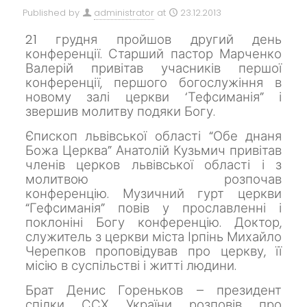
Published by
administrator
at
23.12.2013
21 грудня пройшов другий день
конференції.
Старший пастор Марченко
Валерій привітав учасників першої
конференції, першого богослужіння в
новому залі церкви ‘Тефсиманія” і
звершив молитву подяки Богу.
Єпископ львівської області “Обе днаня
Божа Церква” Анатолій Кузьмич привітав
членів церков львівської області і з
молитвою розпочав
конференцію.
Музичний гурт церкви
“Гефсиманія” повів у прославленні і
поклоніні Богу
конференцію.
Доктор,
служитель з церкви міста Ірпінь Михайло
Черепков проповідував про церкву, її
місію в суспільстві і житті
людини.
Брат Денис Гореньков – президент
спілки ССХ України розповів про