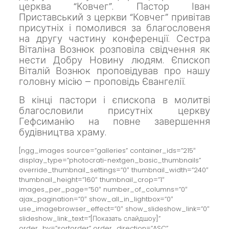
церква “Ковчег”.
Пастор Іван
Приставський з церкви “Ковчег” привітав
присутніх і помолився за благословеня
на другу частину конференції.
Сестра
Віталіна Вознюк розповіла свідчення як
нести Добру Новину людям.
Єпископ
Віталій Вознюк проповідував про нашу
головну місію – проповідь Євангелії.
В кінці пастори і єпископа в молитві
благословили присутніх церкву
Гефсиманію на повне завершення
будівництва храму.
[ngg_images source=”galleries” container_ids=”215″
display_type=”photocrati-nextgen_basic_thumbnails”
override_thumbnail_settings=”0″ thumbnail_width=”240″
thumbnail_height=”160″ thumbnail_crop=”1″
images_per_page=”50″ number_of_columns=”0″
ajax_pagination=”0″ show_all_in_lightbox=”0″
use_imagebrowser_effect=”0″ show_slideshow_link=”0″
slideshow_link_text=”[Показать слайдшоу]”
order_by=”sortorder” order_direction=”ASC”