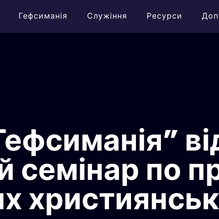
Гефсиманія
Служіння
Ресурси
Доп
Гефсиманія” в
й семінар по 
х християнськ