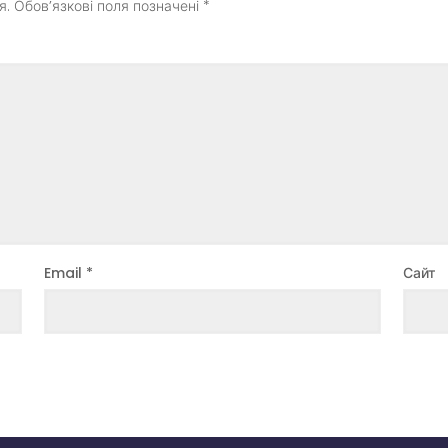
я.
Обов’язкові поля позначені
*
Email
*
Сайт