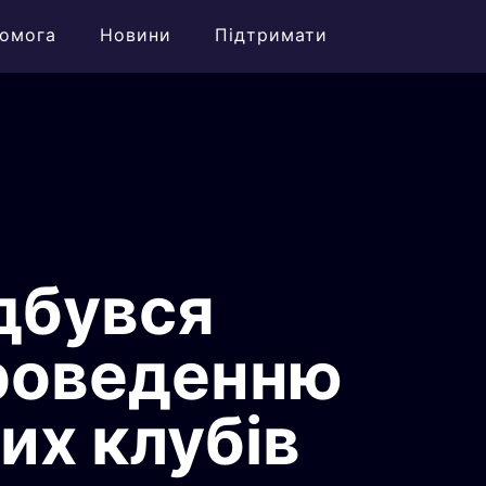
омога
Новини
Підтримати
ідбувся
проведенню
их клубів