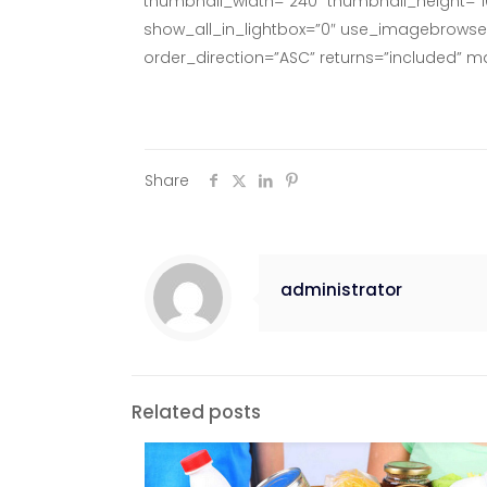
thumbnail_width=”240″ thumbnail_height=”
show_all_in_lightbox=”0″ use_imagebrowser_
order_direction=”ASC” returns=”included” 
Share
administrator
Related posts