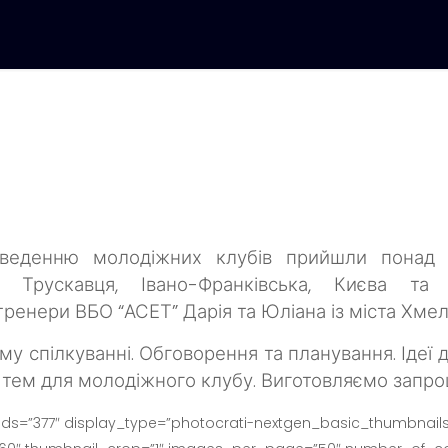
веденню молодіжних клубів прийшли понад 3
 Трускавця, Івано-Франківська, Києва та
ренери ВБО “АСЕТ” Дарія та Юліана із міста Хме
му спілкуванні.
Обговорення та планування.
Ідеї 
тем для молодіжного клубу.
Виготовляємо запро
ids=”377″ display_type=”photocrati-nextgen_basic_thumbnails