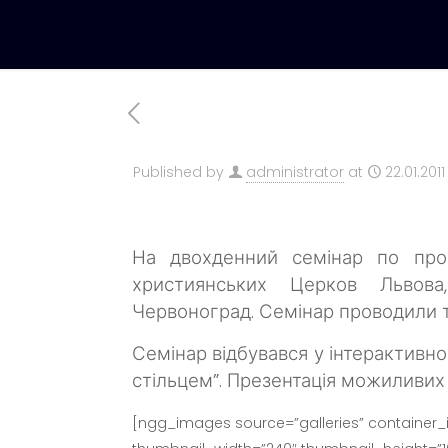
Published by
administrator
at
22.01.2011
На двохденний семінар по про
християнських Церков Львова,
Червоноград.
Семінар проводили т
Семінар відбувався у інтерактивно
стільцем”.
Презентація можиливих 
[ngg_images source=”galleries” container_