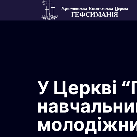
У Церкві “
навчальни
молодіжни