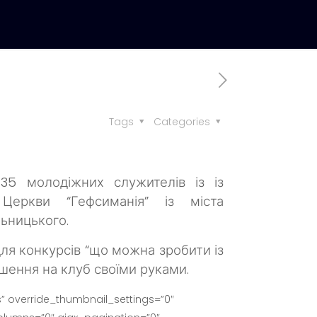
Tags
Categories
5 молодіжних служителів із із
 Церкви “Гефсиманія” із міста
льницького.
для конкурсів “що можна зробити із
шення на клуб своїми руками.
” override_thumbnail_settings=”0″