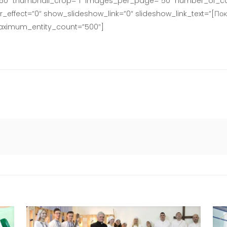
160″ thumbnail_crop=”1″ images_per_page=”50″ number_of_co
effect=”0″ show_slideshow_link=”0″ slideshow_link_text=”[Пок
maximum_entity_count=”500″]