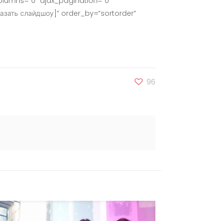
lumns=”0″ ajax_pagination=”0″
азать слайдшоу]” order_by=”sortorder”
96