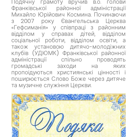
Подячну грамоту вручив в.о. голови
Франківської районної адміністрації
Михайло Юрійович Космина.
Починаючи
з 2007 року Євангельська Церква
«Гефсиманія» у співпраці з районним
відділом у справах дітей, відділом
соціальної роботи, відділом освіти, а
також установою дитячо-молодіжних
клубів (УДЮМК) Франківської районної
адміністрації спільно проводять
громадські заходи на яких
пропоідуються християнські цінності і
поширюється Слово Боже через дитяче
та музичне служіння Церкви.