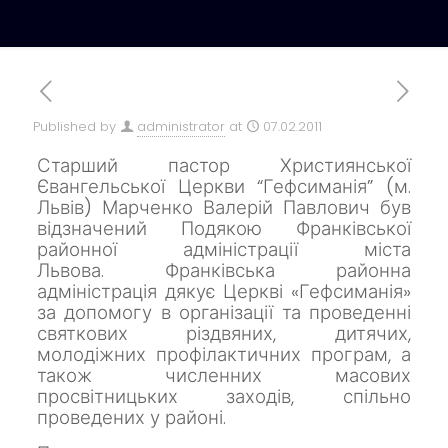
Published by
administrator
at
07.02.2011
Старший пастор Християнської
Євангельської Церкви “Гефсиманія” (м.
Львів) Марченко Валерій Павлович був
відзначений Подякою Франківської
районної адміністрації міста
Львова.
Франківська районна
адміністрація дякує Церкві «Гефсиманія»
за допомогу в організації та проведенні
святкових різдвяних, дитячих,
молодіжних профілактичних програм, а
також численних масових
просвітницьких заходів, спільно
проведених у районі.