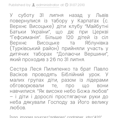
Published by
administrator
at
31.07.2010
У суботу 31 липня назад у Львів
повернулися із табору у Карпатах (с.
Верхнє Висоцьке) діти клубу “Майбутні
Батьки України”, що діє при Церкві
“Гефсиманія”.
Більше 120 дітей із сіл
Верхнє Висоцьке та Яблунівка
(Турківський район) прийняли участь у
дитячих таборах “Долаючи Вершини”,
який проходив з 26 по 31 липня.
Сестра Леся Пилипенко та брат Павло
Васіков проводять Біблійний урок.
У
малих групах діти, разом із лідерами
обговорювали те, про що вони
навчилися.
“Як високе небо Божа любов”
– і діти і дорослі простягаючи руки до
неба дякували Господу за Його велику
любов.
[ngg_images source=”galleries” container_ids=”420″