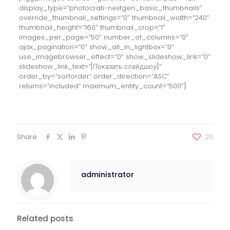
display_type=”photocrati-nextgen_basic_thumbnails”
override_thumbnail_settings=”0″ thumbnail_width=”240″
thumbnail_height=”160″ thumbnail_crop=”1″
images_per_page=”50″ number_of_columns=”0″
ajax_pagination=”0″ show_all_in_lightbox=”0″
use_imagebrowser_effect=”0″ show_slideshow_link=”0″
slideshow_link_text=”[Показать слайдшоу]”
order_by=”sortorder” order_direction=”ASC”
returns=”included” maximum_entity_count=”500″]
Share
20
administrator
Related posts