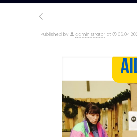
Published by
administrator
at
06.04.20