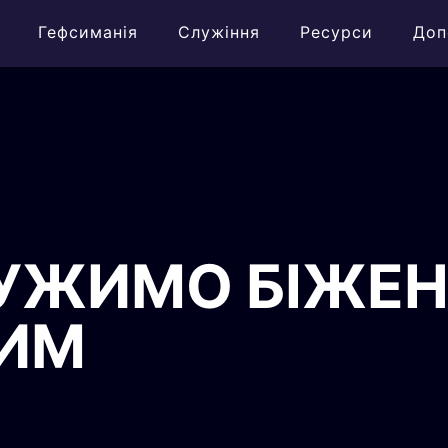
Гефсиманія
Служіння
Ресурси
Доп
ЛУЖИМО БІЖЕН
ВИМ