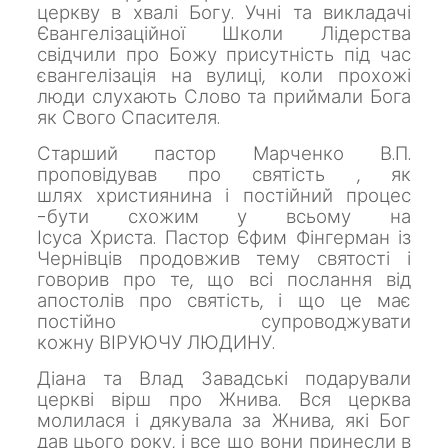
церкву в хвалі Богу.
Учні та викладачі
Євангелізаційної Школи Лідерства
свідчили про Божу присутність під час
євангелізація на вулиці, коли прохожі
люди слухають Слово та приймали Бога
як
Свого Спасителя.
Старший пастор Марченко В.П.
проповідував про святість , як
шлях
християнина і постійний процес
-бути схожим у всьому на
Ісуса
Христа.
Пастор Єфим Фінгерман із
Чернівців продовжив тему святості і
говорив про те, що всі послання від
апостолів про святість, і що це має
постійно супроводжувати
кожну
ВІРУЮЧУ ЛЮДИНУ.
Діана та Влад Завадські подарували
церкві вірш про Жнива.
Вся церква
молилася і дякувала за Жнива, які Бог
дав цього року, і все що вони принесли в