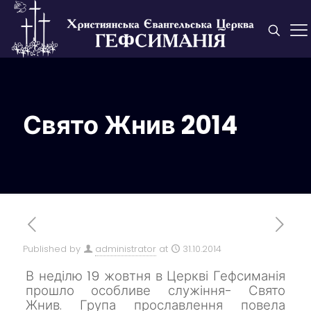
Свято Жнив 2014
Published by
administrator
at
31.10.2014
В неділю 19 жовтня в Церкві Гефсиманія
прошло особливе служіння- Свято
Жнив.
Група прославлення повела