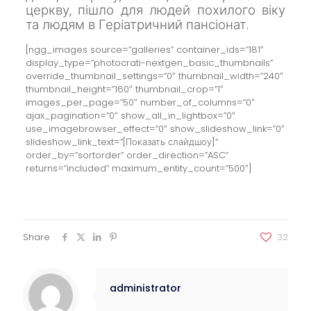
церкву, пішло для людей похилого віку
та людям в Геріатричний пансіонат.
[ngg_images source=”galleries” container_ids=”181″
display_type=”photocrati-nextgen_basic_thumbnails”
override_thumbnail_settings=”0″ thumbnail_width=”240″
thumbnail_height=”160″ thumbnail_crop=”1″
images_per_page=”50″ number_of_columns=”0″
ajax_pagination=”0″ show_all_in_lightbox=”0″
use_imagebrowser_effect=”0″ show_slideshow_link=”0″
slideshow_link_text=”[Показать слайдшоу]”
order_by=”sortorder” order_direction=”ASC”
returns=”included” maximum_entity_count=”500″]
Share
32
administrator