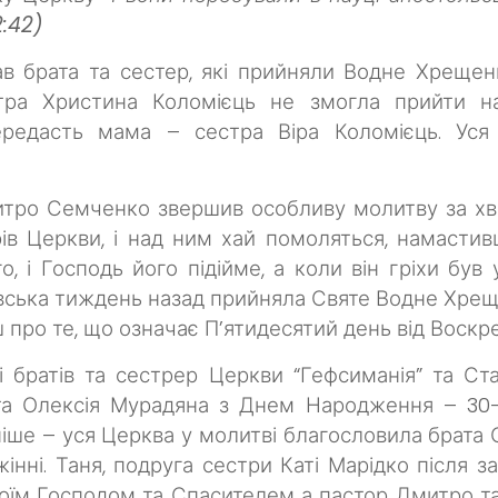
2:42)
 брата та сестер, які прийняли Водне Хрещенн
стра Христина Коломієць не змогла прийти н
ередасть мама – сестра Віра Коломієць. Уся
итро Семченко звершив особливу молитву за хв
ів Церкви, і над ним хай помоляться, намастив
, і Господь його підійме, а коли він гріхи був 
льовська тиждень назад прийняла Святе Водне Хрещ
ш про те, що означає П’ятидесятий день від Воскр
і братів та сестрер Церкви “Гефсиманія” та С
та Олексія Мурадяна з Днем Народження – 30-
іше – уся Церква у молитві благословила брата О
жінні. Таня, подруга сестри Каті Марідко після 
оїм Господом та Спасителем а пастор Дмитро та