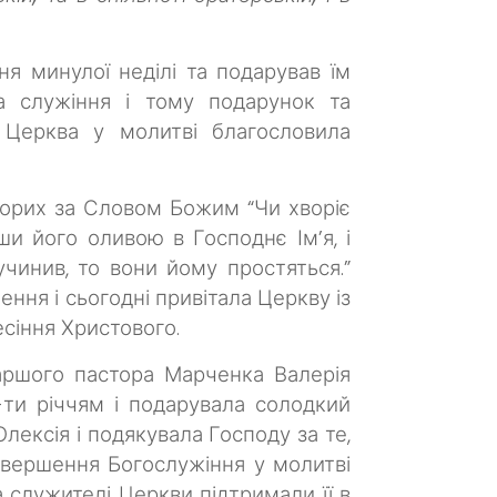
я минулої неділі та подарував їм
а служіння і тому подарунок та
 Церква у молитві благословила
орих за Словом Божим “Чи хворіє
ши його оливою в Господнє Ім’я, і
учинив, то вони йому простяться.”
ення і сьогодні привітала Церкву із
есіння Христового.
таршого пастора Марченка Валерія
ти річчям і подарувала солодкий
лексія і подякувала Господу за те,
завершення Богослужіння у молитві
 служителі Церкви підтримали її в