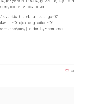
 подякували Господу за те, що Він
служіння у лікарнях.
” override_thumbnail_settings=”0″
lumns=”0″ ajax_pagination=”0″
азать слайдшоу]” order_by=”sortorder”
41