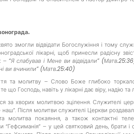
рвонограда.
вято змогли відвідати Богослужіння і тому служ
ноградської лікарні, щоб принесли радісну звіс
их –
“Я слабував і Мене ви відвідали” (Матв.25:3
ні ви вчинили” (Матв.25:40)
уття та молитву – Слово Боже глибоко торкало
 те що Господь, навіть у лікарні дає віру, надію та
за хворих молитвою зцілення. Служителі церкви
наш”. Після молитви служителі Церкви роздавали 
 та молитва покаяння, а також контактні тел
и “Гефсиманія” – у цей святковий день, брати і