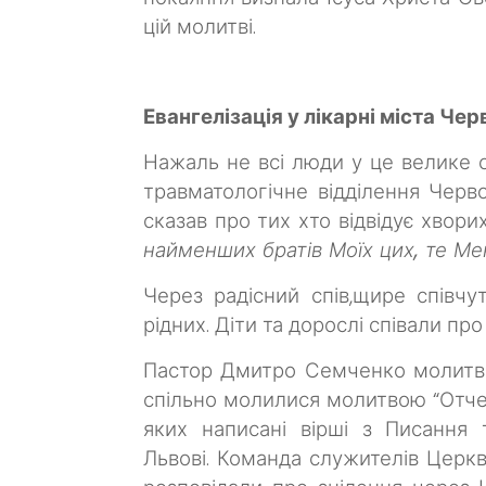
цій молитві.
Евангелізація у лікарні міста Че
Нажаль не всі люди у це велике с
травматологічне відділення Черво
сказав про тих хто відвідує хвор
найменших братів Моїх цих, те Ме
Через радісний спів,щире співч
рідних. Діти та дорослі співали про
Пастор Дмитро Семченко молитвся 
спільно молилися молитвою “Отче 
яких написані вірші з Писання
Львові. Команда служителів Церкв