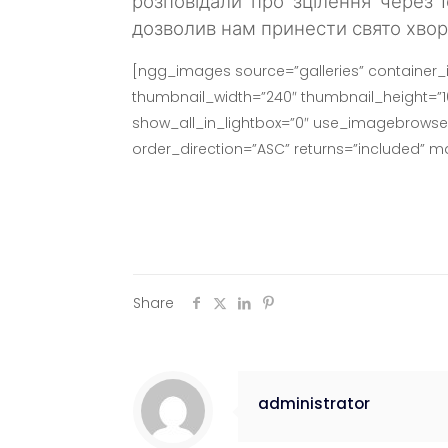
розповідали про зцілення через І
дозволив нам принести свято хвор
[ngg_images source=”galleries” container_
thumbnail_width=”240″ thumbnail_height=”
show_all_in_lightbox=”0″ use_imagebrowser_
order_direction=”ASC” returns=”included” 
Share
administrator