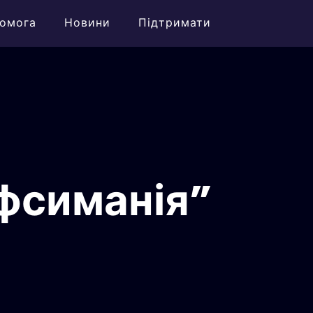
омога
Новини
Підтримати
ефсиманія”