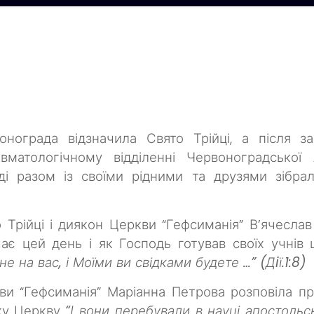
онограда відзначила Свято Трійці, а після 
вматологічному відділенні Червоноградської
аді разом із своїми рідними та друзями зібра
 Трійці і диякон Церкви “Гефсиманія” В’ячесла
є цей день і як Господь готував своїх учнів
 на вас, і Моїми ви свідками будете …” (Дiї.1:8)
ви “Гефсиманія” Маріанна Петрова розповіла пр
ку Церкву
“І вони перебували в науці апостольськ