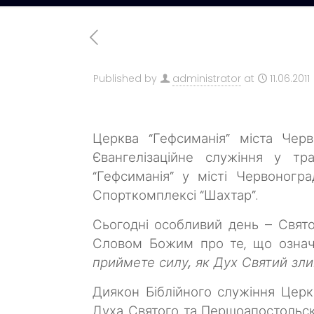
Published by
administrator
at
11.06.2011
Церква “Гефсиманія” міста Черв
Євангелізаційне служіння у тра
“Гефсиманія” у місті Червоногр
Спорткомплексі “Шахтар”.
Сьогодні особливий день – Свято
Словом Божим про те, що означа
приймете силу, як Дух Святий злине
Диякон Біблійного служіння Церк
Духа Святого та Першоапостольс