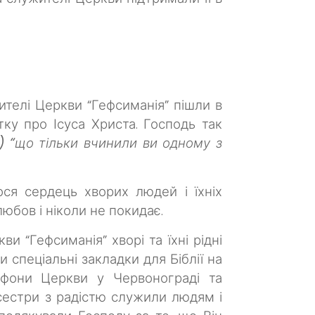
ителі Церкви “Гефсиманія” пішли в
тку про Ісуса Христа. Господь так
6) “що тільки вчинили ви одному з
ся сердець хворих людей і їхніх
 любов і ніколи не покидає.
 “Гефсиманія” хворі та їхні рідні
спеціальні закладки для Біблії на
ефони Церкви у Червонограді та
 сестри з радістю служили людям і