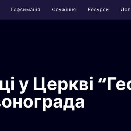
Гефсиманія
Служіння
Ресурси
Доп
ці у Церкві “Г
вонограда