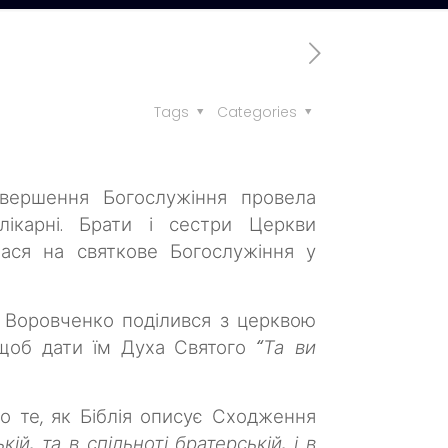
Tags
Categories
завершення Богослужіння провела
 лікарні. Брати і сестри Церкви
лася на святкове Богослужіння у
в Воровченко поділився з церквою
 щоб дати їм Духа Святого
“Та ви
о те, як Біблія описує Сходження
ій, та в спільноті братерській, і в