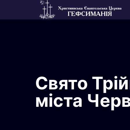
Свято Трій
міста Чер