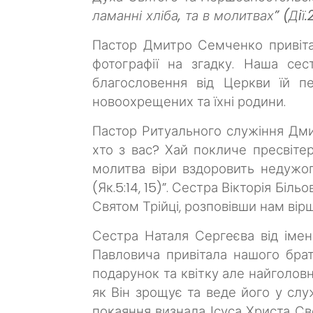
ламанні хліба, та в молитвах” (Дiї.
Пастор Дмитро Семченко привітав
фотографії на згадку. Наша се
благословення від Церкви їй п
новоохрещених та їхні родини.
Пастор Ритуального служіння Дм
хто з вас? Хай покличе пресвітер
молитва віри вздоровить недужого
(Як.5:14, 15)”. Сестра Вікторія Бі
Святом Трійці, розповівши нам вір
Сестра Наталя Сергеєва від імен
Павловича привітала нашого бра
подарунок та квітку але найголовн
як Він зрощує та веде його у слу
покаяння визнала Ісуса Христа Св