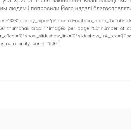
суса Христа. Після закінчення Євангелізації ми
им людям і попросили Його надалі благословляти 
ids=”338″ display_type=”photocrati-nextgen_basic_thumbnails
160″ thumbnail_crop=”1″ images_per_page=”50″ number_of_co
effect=”0″ show_slideshow_link=”0″ slideshow_link_text=”[Пок
maximum_entity_count=”500″]