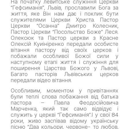
На початку левитське служіння Церкви
“Гефсиманія”, Львів, прославили Бога за
життя, яке Він нам дає і поклик бути
служителями Церкви Христа.
Пастор
Церкви “Осанна” Дмитро Колесник,
Пастор Церкви “Посольство Боже” Леся.
Олексюк та Пастор церкви з Красне
Олексій Куиініренко передали особисте
вітання пастору від своїх церков і
побажали особливої Божої сили у
наступному етапі життя і служіння для
поширення Царства Божого у Львові,
Багато пасторів Львівських церков
передали відео вітання.
Особливим, моментом у привітаннях
були теплі слова побажання від батька
пастора – Павла Феодосійовича
Марченка, який так само відвідує і
служить у церкві “Гефсиманія”.І у свої 84
роки, живо заспівав відому українську
пісню “Два кольори, червоне- то любов,