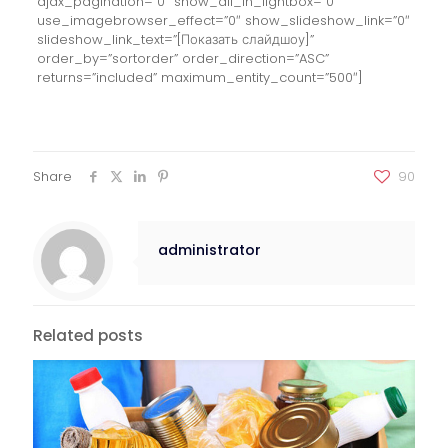
ajax_pagination=”0″ show_all_in_lightbox=”0″
use_imagebrowser_effect=”0″ show_slideshow_link=”0″
slideshow_link_text=”[Показать слайдшоу]”
order_by=”sortorder” order_direction=”ASC”
returns=”included” maximum_entity_count=”500″]
Share
90
administrator
Related posts