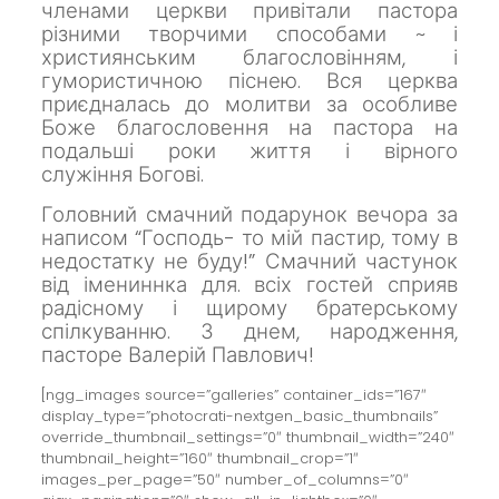
членами церкви привітали пастора
різними творчими способами ~ і
християнським благословінням, і
гумористичною піснею.
Вся церква
приєдналась до молитви за особливе
Боже благословення на пастора на
подальші роки життя і вірного
служіння
Богові.
Головний смачний подарунок вечора за
написом “Господь- то мій пастир, тому в
недостатку не буду!”
Смачний частунок
від імениннка для. всіх гостей сприяв
радісному і щирому братерському
спілкуванню.
З днем, народження,
пасторе
Валерій Павлович!
[ngg_images source=”galleries” container_ids=”167″
display_type=”photocrati-nextgen_basic_thumbnails”
override_thumbnail_settings=”0″ thumbnail_width=”240″
thumbnail_height=”160″ thumbnail_crop=”1″
images_per_page=”50″ number_of_columns=”0″