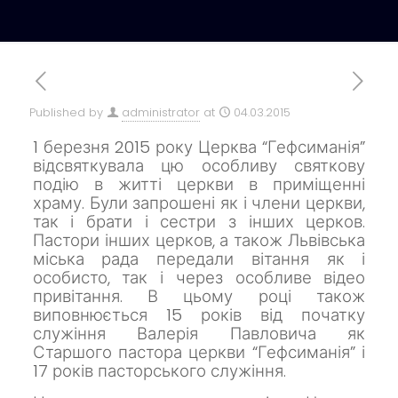
Published by
administrator
at
04.03.2015
1 березня
2015 року Церква “Гефсиманія”
відсвяткувала цю особливу святкову
подію в житті церкви в приміщенні
храму. Були запрошені як і члени церкви,
так і брати і сестри з інших церков.
Пастори інших церков, а також Львівська
міська рада передали вітання як і
особисто, так і через особливе відео
привітання. В цьому році також
виповнюється 15 років від початку
служіння Валерія Павловича як
Старшого пастора церкви “Гефсиманія” і
17 років пасторського служіння.