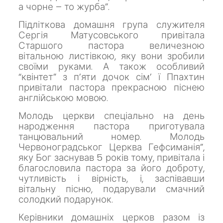
а чорне – то журба”.
Підліткова домашня група служителя
Сергія Матусовського привітала
Старшого пастора величезною
вітальною листівкою, яку вони зробили
своїми руками.
А також особливий
“квінтет” з п’яти дочок сім’ ї Ппахтин
привітали пастора прекрасною піснею
англійською мовою.
Молодь церкви спеціально на день
народження пастора приготувала
танцювальний номер.
Молодь
Червоноградськог Церква Гефсиманія”,
яку Бог заснував 5 років тому, привітала і
благословила пастора за його доброту,
чутливість і вірність, і, заспівавши
вітальну пісню, подарували смачний
солодкий подарунок.
Керівники домашніх церков разом із