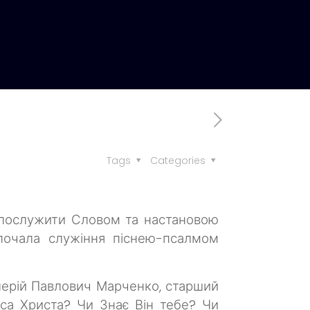
Tags
Categories
 послужити Словом та настановою
почала служіння піснею-псалмом
ерій Павлович Марченко, старший
уса Христа? Чи Знає Він тебе? Чи