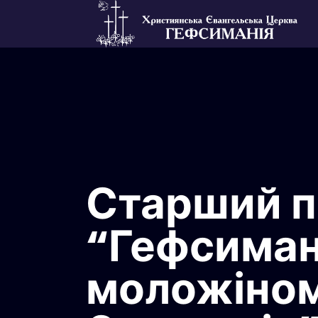
Старший п
“Гефсиман
моложіном