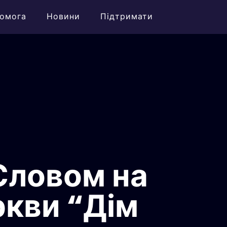
омога
Новини
Підтримати
Словом на
ркви “Дім