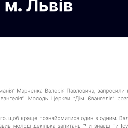
 м. Львів
манія” Марченка Валерія Павловича, запросили
вангелія”.
Молодь Церкви “Дім Євангелія” роз
 того, щоб краще познайомитися один з одним.
Вал
авив молоді декілька запитань “Чи знаєш ти Іс