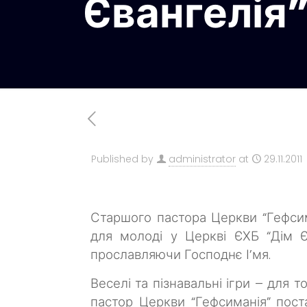
Євангелія”
Published by
administrator
at
29.11.2011
Старшого пастора Церкви “Гефси
для молоді у Церкві ЄХБ “Дім Є
прославляючи Господнє І’мя.
Веселі та пізнавальні ігри – для
пастор Церкви “Гефсиманія” пост