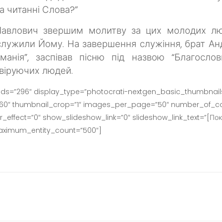
а читанні Слова?”
Павлович звершим молитву за цих молодих лю
 служили Йому.
На завершення служіння, брат Ан
манія”, заспівав пісню під назвою “Благосло
 віруючих людей.
ids=”296″ display_type=”photocrati-nextgen_basic_thumbnails
160″ thumbnail_crop=”1″ images_per_page=”50″ number_of_co
effect=”0″ show_slideshow_link=”0″ slideshow_link_text=”[Пок
maximum_entity_count=”500″]