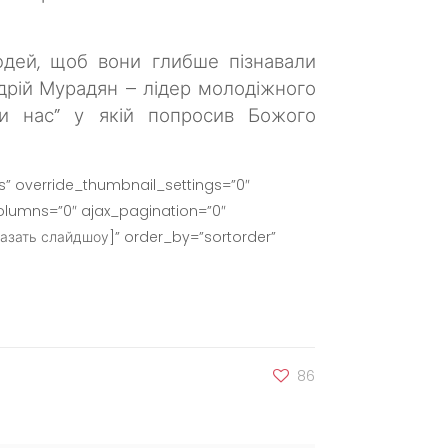
дей, щоб вони глибше пізнавали
дрій Мурадян – лідер молодіжного
ви нас” у якій попросив Божого
” override_thumbnail_settings=”0″
lumns=”0″ ajax_pagination=”0″
азать слайдшоу]” order_by=”sortorder”
86