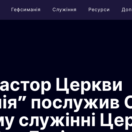
Гефсиманія
Служіння
Ресурси
Доп
астор Церкви
ія” послужив 
у служінні Це