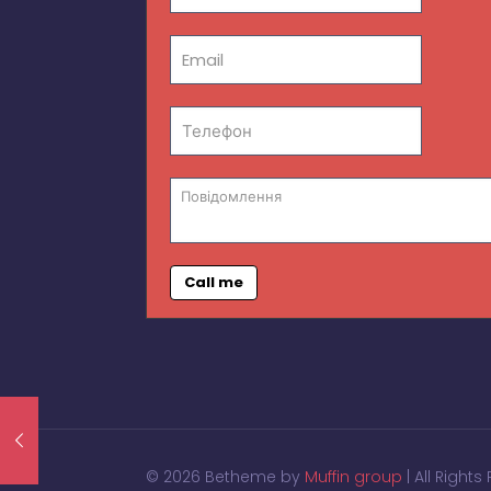
Call me
© 2026 Betheme by
Muffin group
| All Right