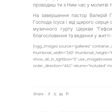
проводиш ти з Ним час у молитві т
На завершення пастор Валерій 
Господа Ісуса і від щирого серця
музичного гурту Церкви “Гефси
благословення та ведення у житті
[ngg_images source=”galleries” container_
thumbnail_width=”240″ thumbnail_height=”
show_all_in_lightbox=”0″ use_imagebrowser_
order_direction=”ASC” returns=”included” 
Share