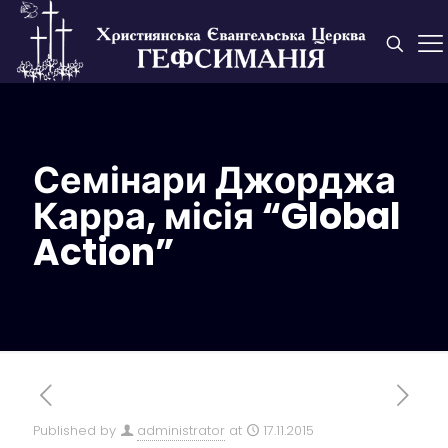
Семінари Джорджа
Карра, місія “Global
Action”
Published by
administrator
at
17.11.2015