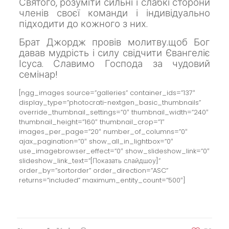
Святого, розуміти сильні і слабкі сторони
членів своєї команди і індивідуально
підходити до кожного з них.
Брат Джордж провів молитву.щоб Бог
давав мудрість і силу свідчити Євангеліє
Ісуса. Славимо Господа за чудовий
семінар!
[ngg_images source=”galleries” container_ids=”137″
display_type=”photocrati-nextgen_basic_thumbnails”
override_thumbnail_settings=”0″ thumbnail_width=”240″
thumbnail_height=”160″ thumbnail_crop=”1″
images_per_page=”20″ number_of_columns=”0″
ajax_pagination=”0″ show_all_in_lightbox=”0″
use_imagebrowser_effect=”0″ show_slideshow_link=”0″
slideshow_link_text=”[Показать слайдшоу]”
order_by=”sortorder” order_direction=”ASC”
returns=”included” maximum_entity_count=”500″]