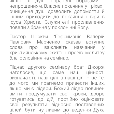
якщо їх душі поранені образами і
непрощенням. Власне покаяння у гріхах і
очищення душі дозволить допомогти й
іншим приходити до покаяння і віри в
Ісуса Христа.
Служителі прославлення
повели зібрання у поклонінні Богу.
Пастор Церкви “Гефсиманія Валерій
Павлович Марченко сказав вступне
слова про важливіть навчання у
християнському житті і провів молитву
благословіння на семінар.
Підчас другого семінару брат Джорж
наголосив, що саме наші цінності
визначають наші цілі, а наші цілі – це те,
до чого ми прагнемо привести інших,
якщо ми є лідери. Божий лідер повинен
вміти продумувати свої кроки, добре
готуватись до дій, постійно оцінювати
свої результати відносно поставлених
цілей, бути чутливим до ведення Духа