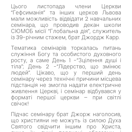
Цього листопада члени Церкви
“Гефсиманія” та інших церков Львова
мали можливість відвідати 2 навчальних
семінара, що проводив декан школи
СЮМОБ місії “Глобальна дія”, служитель
із 39-річним стажем, брат Джордж Карр.
Тематика семінарів торкалась питань
служіння Богу та особистого духовного
росту, а саме День 1 -“Зцілення душі і
тіла”; День 2 -“Лідерство, що змінює
людей”. Цікаво, що у перший день
семінару через технічні причини місцева
підстанція не змогла надати електричне
живлення Церкві, і семінар відбувався у
форматі першої церкви – при світлі
свічок!
Підчас семінару брат Джорж наголосив,
що християни не можуть із силою Духа
Святого свідчити іншим про Христа,