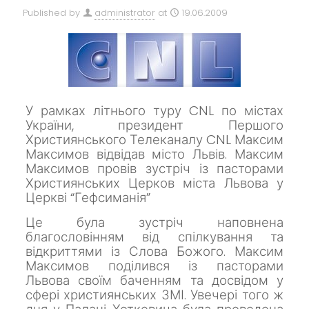
Published by
administrator
at
19.06.2009
У рамках літнього туру CNL по містах
України, президент Першого
Християнського Телеканалу CNL Максим
Максимов відвідав місто Львів.
Максим
Максимов провів зустріч із пасторами
Християнських Церков міста Львова у
Церкві “Гефсиманія”
Це була зустріч наповнена
благословінням від спілкування та
відкриттями із Слова Божого.
Максим
Максимов поділився із пасторами
Львова своїм баченням та досвідом у
сфері християнських ЗМІ.
Увечері того ж