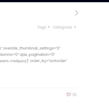
Tags
Categories
” override_thumbnail_settings=”0″
lumns=”0″ ajax_pagination=”0″
азать слайдшоу]” order_by=”sortorder”
35