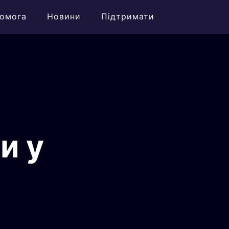
омога
Новини
Підтримати
и у