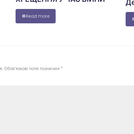
Де
Read more
я.
Обов’язкові поля позначені
*