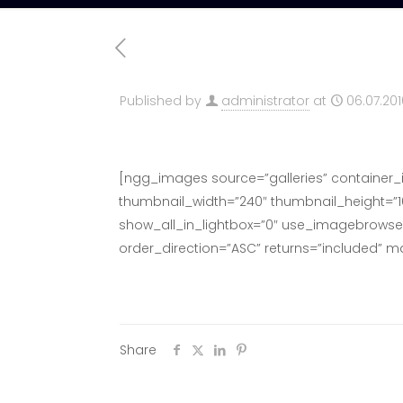
Published by
administrator
at
06.07.201
[ngg_images source=”galleries” container_
thumbnail_width=”240″ thumbnail_height=”
show_all_in_lightbox=”0″ use_imagebrowser_
order_direction=”ASC” returns=”included” 
Share