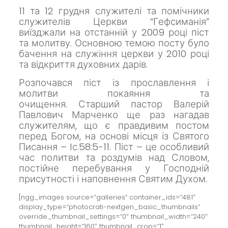
11 та 12 грудня служителі та помічники
служителів Церкви “Гефсиманія”
виїзджали на отстанній у 2009 році піст
та молитву. О
сновною темою посту було
бачення на служіння церкви у 2010 році
та відкриття духовних дарів.
Розпочався піст із прославлення і
молитви покаяння та
очищення.
Старший пастор Валерій
Павлович Марченко ще раз нагадав
служителям, що є правдивим постом
перед Богом, на основі місця із Святого
Писання – Iс.58:5-11.
Піст – це особливий
час политви та роздумів над Словом,
постійне перебування у Господній
присутності і наповнення Святим Духом.
[ngg_images source=”galleries” container_ids=”481″
display_type=”photocrati-nextgen_basic_thumbnails”
override_thumbnail_settings=”0″ thumbnail_width=”240″
thumbnail_height=”160″ thumbnail_crop=”1″