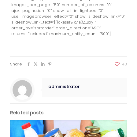
images_per_page=”50″ number_of_columns=”0″
ajax_pagination=”0″ show_all_in_lightbox=”0″
use_imagebrowser_effect=”0″ show_slideshow_link=”0″
slideshow_link_text=”[Показать слайдшоу]”
order_by=”sortorder” order_direction=”ASC”
returns=”included” maximum_entity_count=”500″]
Share
43
administrator
Related posts