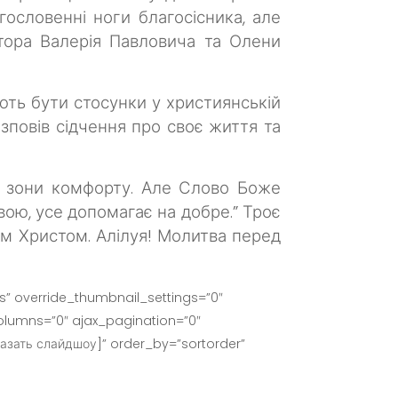
гословенні ноги благосісника, але
тора Валерія Павловича та Олени
ають бути стосунки у християнській
зповів сідчення про своє життя та
із зони комфорту. Але Слово Боже
вою, усе допомагає на добре.”
Троє
ом Христом. Алілуя!
Молитва перед
” override_thumbnail_settings=”0″
lumns=”0″ ajax_pagination=”0″
азать слайдшоу]” order_by=”sortorder”