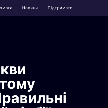
омога
Новини
Підтримати
ркви
ютому
Правильні