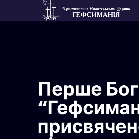
Перше Бог
“Гефсиман
присвячене