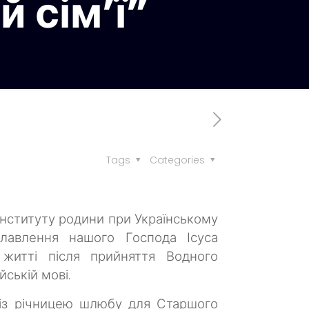
 сім’ї”
Tags
Categories
Інституту родини при Українському
славлення нашого Господа Ісуса
житті після прийняття Водного
ській мові.
 із річницею шлюбу для Старшого