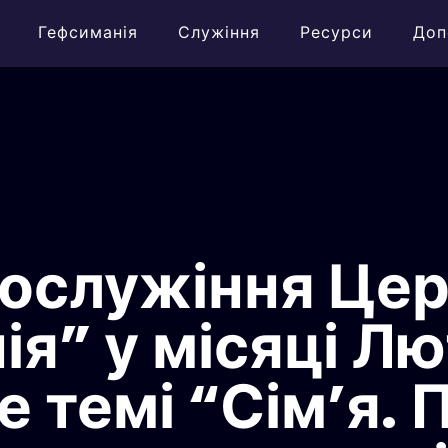
Гефсиманія
Служіння
Ресурси
Доп
ослужіння Це
ія” у місяці Л
 темі “Сім’я. 