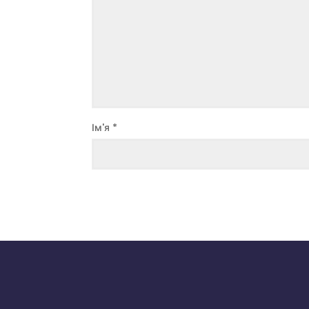
Ім'я
*