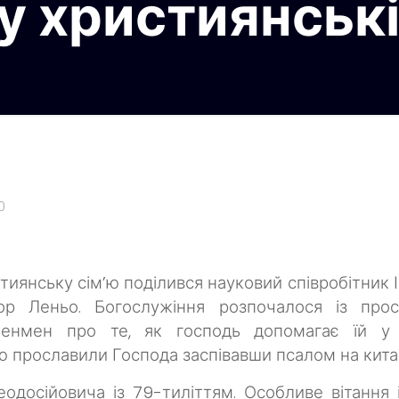
у християнській
0
иянську сім’ю поділився науковий співробітник 
гор Леньо.
Богослужіння розпочалося із про
енмен про те, як господь допомагає їй у 
аю прославили Господа заспівавши псалом на китай
одосійовича із 79-тиліттям.
Особливе вітання