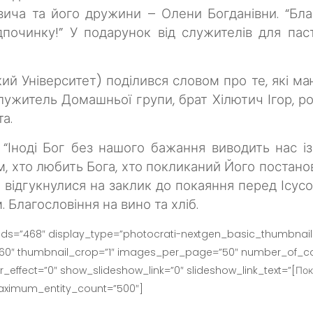
вича та його дружини – Олени Богданівни.
“Бла
дпочинку!”
У подарунок від служителів для пас
ий Університет) поділився словом про те, які м
ужитель Домашньої групи, брат Хілютич Ігор, ро
а.
: “Іноді Бог без нашого бажання виводить нас 
им, хто любить Бога, хто покликаний Його постано
у відгукнулися на заклик до покаяння перед Ісус
Благословіння на вино та хліб.
ids=”468″ display_type=”photocrati-nextgen_basic_thumbnails
160″ thumbnail_crop=”1″ images_per_page=”50″ number_of_co
effect=”0″ show_slideshow_link=”0″ slideshow_link_text=”[Пок
maximum_entity_count=”500″]