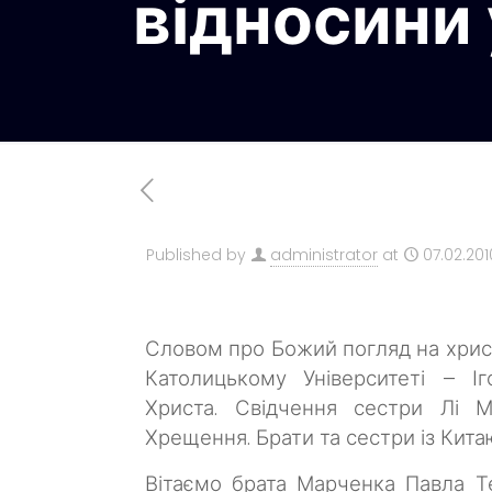
відносини 
Published by
administrator
at
07.02.201
Словом про Божий погляд на христ
Католицькому Університеті – І
Христа.
Свідчення сестри Лі М
Хрещення.
Брати та сестри із Кит
Вітаємо брата Марченка Павла Те