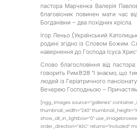
пастора Марченка Валерія Павло
благовісник повинен мати час ві
Богданівни – два похідних крісла.
Ігор Леньо (Український Католицьк
родині згідно із Словом Божим.
Сл
навернення до Господа Ісуса Христ
Слово благословіння від пастора
говорить Рим.8:28 “І знаємо, що т
людей із Геріатричного пансіонат
Вечерею Господньою – Причастям. 
[ngg_images source=”galleries” container_
thumbnail_width=”240″ thumbnail_height=”
show_all_in_lightbox=”0″ use_imagebrowser_
order_direction=”ASC” returns=”included” 