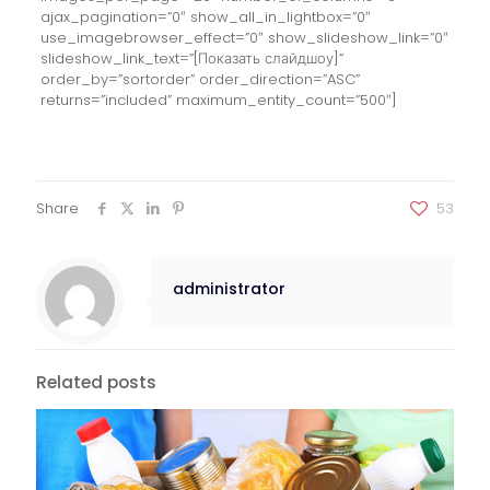
ajax_pagination=”0″ show_all_in_lightbox=”0″
use_imagebrowser_effect=”0″ show_slideshow_link=”0″
slideshow_link_text=”[Показать слайдшоу]”
order_by=”sortorder” order_direction=”ASC”
returns=”included” maximum_entity_count=”500″]
Share
53
administrator
Related posts