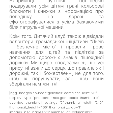
Наприкінці зустрічі поліціеські
подарували усім дітям грані кольорові
блокноти і книжки з інформацією про
поведінку на дорозі та
сфотогорафувалися з усіма бажаючими
біля патрульної машини.
Крім того. Дитячий клуб також відвідали
волонтери громадської ініціативи “Львів
– безпечне місто” і провели ігрове
навчання для дітей та підлітків за
допомогою дорожніх знаків пішохідної
доріжки.
Ми щиро сподіваємось, що усі
присутні взяли до серця, що правила як і
дорожні, так і божественні, не для того,
щоб їх порушувати, але щоб вони
зберігали нам
життя!
[ngg_images source=”galleries” container_ids=”128″
display_type=”photocrati-nextgen_basic_thumbnails”
override_thumbnail_settings=”0″ thumbnail_width=”240″
thumbnail_height=”160″ thumbnail_crop=”1″
images_per_page=”20″ number_of_columns=”0″