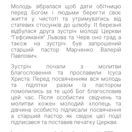
Молодь зібралася щоб дати обітницю
перед Богом і людьми берегти своє
життя у чистоті та утримуватись від
статевих стосунків до шлюбу. 11 березня
відбулася друга зустріч молоді Церкви
“Гефсиманія” Львова та Черв оно град а
також на зустріч був запрошений
старший пастор Марченко Валерій
Павлович.
Зустріч почали з молитви
благословення та прославили Ісуса
Христа. Перед посвяченням вся молодь
та підлітки разом із пастором
помолились за те щоб Бог благословив
цей час. Після особистих свідчень та
молитви кожен молодий хлопець та
дівчина особисто підписали посвячення
а старший пастор як свідок цієї події
підписався та поставив печатку Церкви.