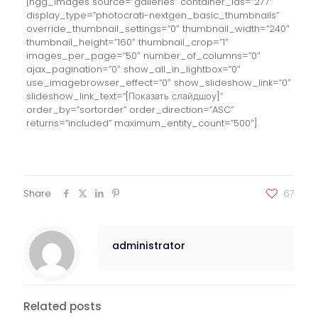
[ngg_images source=”galleries” container_ids=”277″
display_type=”photocrati-nextgen_basic_thumbnails”
override_thumbnail_settings=”0″ thumbnail_width=”240″
thumbnail_height=”160″ thumbnail_crop=”1″
images_per_page=”50″ number_of_columns=”0″
ajax_pagination=”0″ show_all_in_lightbox=”0″
use_imagebrowser_effect=”0″ show_slideshow_link=”0″
slideshow_link_text=”[Показать слайдшоу]”
order_by=”sortorder” order_direction=”ASC”
returns=”included” maximum_entity_count=”500″]
Share
67
administrator
Related posts