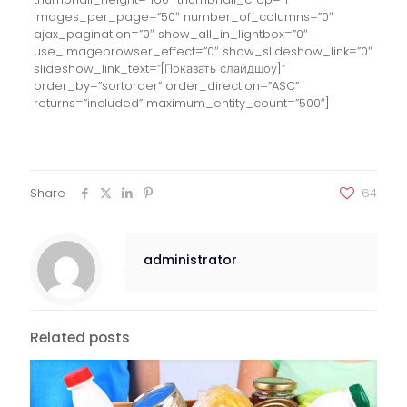
images_per_page=”50″ number_of_columns=”0″
ajax_pagination=”0″ show_all_in_lightbox=”0″
use_imagebrowser_effect=”0″ show_slideshow_link=”0″
slideshow_link_text=”[Показать слайдшоу]”
order_by=”sortorder” order_direction=”ASC”
returns=”included” maximum_entity_count=”500″]
Share
64
administrator
Related posts