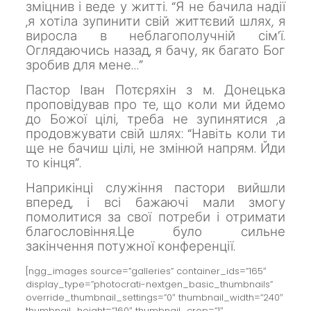
зміцнив і веде у житті. “Я не бачила надії
,я хотіла зупинити свій життєвий шлях, я
виросла в неблагополучній сім’ї.
Оглядаючись назад, я бачу, як багато Бог
зробив для мене…”
Пастор Іван Потєряхін з м. Донецька
проповідував про те, що коли ми йдемо
до Божої цілі, треба не зупинятися ,а
продовжувати свій шлях: “Навіть коли ти
ще не бачиш цілі, не змінюй напрям. Йди
то кінця”.
Наприкінці служіння пастори вийшли
вперед, і всі бажаючі мали змогу
помолитися за свої потреби і отримати
благословіння.Це було сильне
закінчення потужної
конференції.
[ngg_images source=”galleries” container_ids=”165″
display_type=”photocrati-nextgen_basic_thumbnails”
override_thumbnail_settings=”0″ thumbnail_width=”240″
thumbnail_height=”160″ thumbnail_crop=”1″