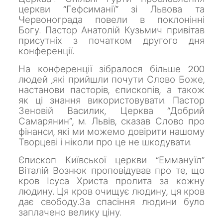
церкви “Гефсиманії” зі Львова та
Червонограда повели в поклонінні
Богу.
Пастор Анатолій Кузьмич привітав
присутніх з початком другого дня
конференції.
На конференції зібралося більше 200
людей ,які прийшли почути Слово Боже,
настанови пасторів, єпископів, а також
як
ці знання використовувати.
Пастор
Зеновій Василик, Церква “Добрий
Самарянин”, м. Львів, сказав Слово про
фінанси, які ми можемо довірити нашому
Творцеві і ніколи про це не шкодувати.
Єпископ Київської церкви “Еммануїл”
Віталій Вознюк проповідував про те, що
кров Ісуса Христа пролита за кожну
людину. Ця кров очищує людину, ця кров
дає свободу.За спасіння людини було
заплачено велику ціну.