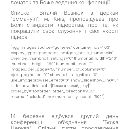
початок та
Боже ведення конференції.
Єпископ Віталій Вознюк з церкви
“Еммануіл”, м. Київ, проповідував про
Божі стандарти лідерства, про те, як
покращити своє служіння і свої якості
лідера.
[ngg_images source=”galleries” container_ids=”163″
display_type=”photocrati-nextgen_basic_thumbnails”
override_thumbnail_settings=”0″ thumbnail_width=”240″
thumbnail_height=”160″ thumbnail_crop=”1″
images_per_page=”50″ number_of_columns=”0″
ajax_pagination=”0″ show_all_in_lightbox=”0″
use_imagebrowser_effect=”0″ show_slideshow_link=”0″
slideshow_link_text=”[Показать слайдшоу]”
order_by=”sortorder” order_direction=”ASC”
returns=”included” maximum_entity_count=”500″]
14 березня відбувся другий день
конференції об’єднання
“Божа
Церква”.
Спільні гурти прославлення