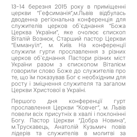
13-14 березня 2015 року в приміщенні
церкви “Гефсиманія”,м.Львів відбулась
дводенна регіональна конференція для
служителів церков об`єднання “Божа
Церква України”, яке очолює єпископ
Віталій Вознюк, Старший пастор Церкви
“Еммануїл”, м. Київ. На конференції
служили гурти прославлення з різних
церков об`єднання. Пастори різних міст
України разом з єпископом Віталієм
говорили слово Боже до служителів про
те, що їм показував Бог є необхідним для
росту і зміцнення служителя та загалом
Церкви Христової в Україні.
Першого дня конференції гурт
прославлення Церкви “Ковчег”, м. Львів
повели всіх присутніх в хвалі і поклонінні
Богу.
Пастор Церкви “Добра Новина”,
м.Трускавець, Анатолій Кузьмич повів
лідерів та служителів в молитві за