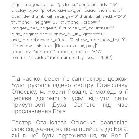
[ngg_images source=”galleries” container_ids=”164″
display_type=”photocrati-nextgen_basic_thumbnails”
override_thumbnail_settings=”0″ thumbnail_width=”240″
thumbnail_height=”160″ thumbnail_crop=”1″
images_per_page=”50″ number_of_columns=”0″
ajax_pagination=”0″ show_all_in_lightbox=”0″
use_imagebrowser_effect=”0″ show_slideshow_link=”0″
slideshow_link_text=”[Показать слайдшоу]”
order_by=”sortorder” order_direction=”ASC”
returns=”included” maximum_entity_count=”500″]
Під час конференії в сан пастора церкви
було рукопокладено
сестру Станіславу
Отюську,
м. Новий Розділ, а молодь з її
церкви допомогла усім відчути силу
присутності Духа Святого під час
прославлення Бога.
Пастор Станіслава Отюська розповіла
своє свідчення, як вона прийшла до Бога,
які в неї були переживання, як Бог її