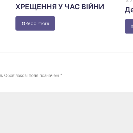
15.1
ХРЕЩЕННЯ У ЧАС ВІЙНИ
Де
Read more
я.
Обов’язкові поля позначені
*