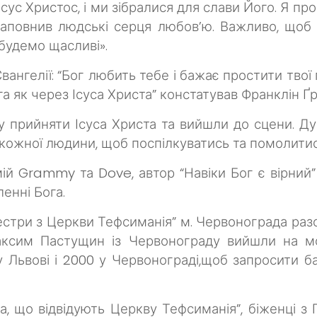
сус Христос, і ми зібралися для слави Його. Я пр
г наповнив людські серця любов’ю. Важливо, щоб
будемо щасливі».
нгелії: “Бог любить тебе і бажає простити твої гр
га як через Ісуса Христа” констатував Франклін Ґ
у прийняти Ісуса Христа та вийшли до сцени.
Ду
 кожної людини, щоб поспілкуватись та помолитис
й Grammy та Dove, автор “Навіки Бог є вірний” т
енні Бога.
естри з Церкви Тефсиманія” м. Червонограда раз
аксим Пастущин із Червонограду вийшли на м
 Львові і 2000 у Червонограді,щоб запросити б
а, що відвідують Церкву Тефсиманія”, біженці з 