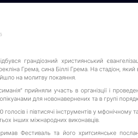
5
ідбувся грандіозний християнський євангеліза
рекліна Грема, сина Біллі Грема. На стадіон, який
ийшло на молитву покаяння.
манія” прийняли участь в організції і проведе
пікуанами для новонавернених та в групі порядку
0 голосів і півтисячі інструментів у мфонічному
тьох інших міжнародних виконавців.
римав Фестиваль та його хритсиянське посла