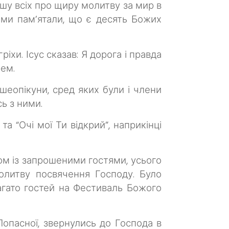
ошу всіх про щиру молитву за мир в
 ми пам’ятали, що є десять Божих
іхи. Ісус сказав: Я дорога і правда
рем.
шеопікуни, сред яких були і члени
ь з ними.
а “Очі мої Ти відкрий”, наприкінці
ом із запрошеними гостями, усього
олитву посвячення Господу. Було
агато гостей на Фестиваль Божого
Попасної, звернулись до Господа в