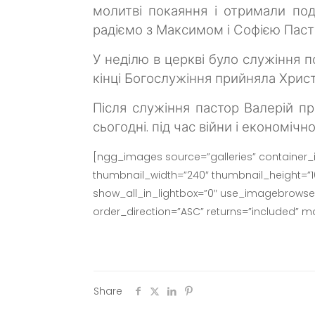
молитві покаяння і отримали пода
радіємо з Максимом і Софією Пас
У неділю в церкві було служіння 
кінці Богослужіння прийняла Хрис
Після служіння пастор Валерій пр
сьогодні. під час війни і економічн
[ngg_images source=”galleries” container_
thumbnail_width=”240″ thumbnail_height=”
show_all_in_lightbox=”0″ use_imagebrowser_
order_direction=”ASC” returns=”included” 
Share