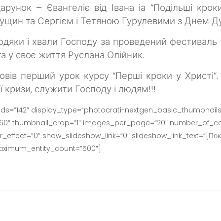
рунок – Євангеліє від Івана іа “Подільші крок
тущин та Сергієм і Тетяною Гурулевими з Днем Д
подяки і хвали Господу за проведений фестиваль 
та у своє життя
Руслана Олійник.
овів перший урок курсу “Перші кроки у Христі”
ої кризи, служити Господу і людям!!!
ids=”142″ display_type=”photocrati-nextgen_basic_thumbnails
160″ thumbnail_crop=”1″ images_per_page=”20″ number_of_co
effect=”0″ show_slideshow_link=”0″ slideshow_link_text=”[Пок
maximum_entity_count=”500″]