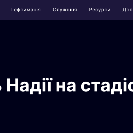
Гефсиманія
Служіння
Ресурси
Доп
Надії на стаді