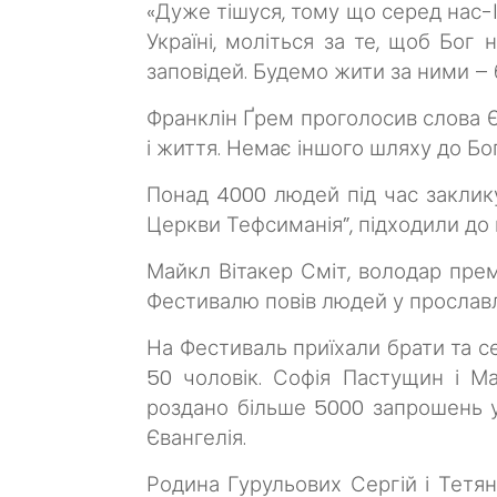
«Дуже тішуся, тому що серед нас-І
Україні, моліться за те, щоб Бо
заповідей. Будемо жити за ними – 
Франклін Ґрем проголосив слова Єва
і життя. Немає іншого шляху до Бо
Понад 4000 людей під час заклик
Церкви Тефсиманія”, підходили до
Майкл Вітакер Сміт, володар премі
Фестивалю повів людей у прославл
На Фестиваль приїхали брати та с
50 чоловік. Софія Пастущин і М
роздано більше 5000 запрошень у
Євангелія.
Родина Гурульових Сергій і Тетян