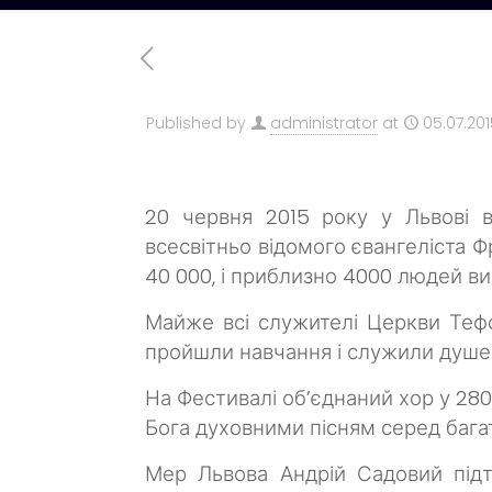
Published by
administrator
at
05.07.201
20 червня 2015 року у Львові в
всесвітньо відомого євангеліста Ф
40 000, і приблизно 4000 людей в
Майже всі служителі Церкви Тефси
пройшли навчання і служили душео
На Фестивалі об’єднаний хор у 280
Бога духовними пісням серед бага
Мер Львова Андрій Садовий підт