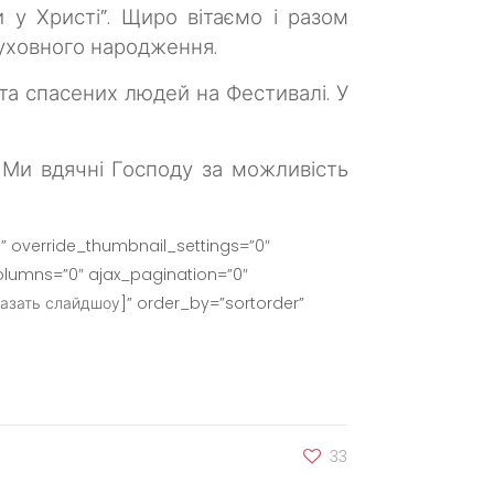
и у Христі”.
Щиро вітаємо і разом
уховного народження.
та спасених людей на Фестивалі. У
. Ми вдячні Господу за можливість
” override_thumbnail_settings=”0″
lumns=”0″ ajax_pagination=”0″
азать слайдшоу]” order_by=”sortorder”
33