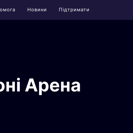
омога
Новини
Підтримати
оні Арена