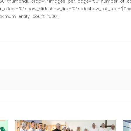
160″ thumbnail_crop=”1″ images_per_page=”50″ number_of_co
effect=”0″ show_slideshow_link=”0″ slideshow_link_text=”[Пок
maximum_entity_count=”500″]