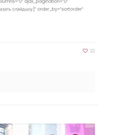
lumns=”0″ ajax_pagination=”0″
азать слайдшоу]” order_by=”sortorder”
22