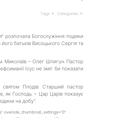
Tags
Categories
я” розпочала Богослужіння подяки
його батьків Висоцького Сергія та
 м. Миколаїв – Олег Шпигун.
Пастор
ефсиманії Ісус не зміг би показати
– святом Плодів.
Старший пастор
е, як Господь – Цар Царів показує
одини на добу”.
” override_thumbnail_settings=”0″