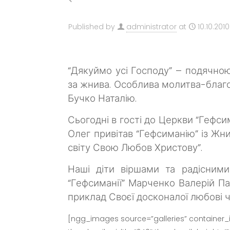
Published by
administrator
at
10.10.2010
“Дякуймо усі Господу” – подячно
за жнива.
Особлива молитва-благос
Бучко Наталію.
Сьогодні в гості до Церкви “Гефс
Олег привітав “Гефсиманію” із Жни
світу Свою Любов Христову”.
Наші діти віршами та радісними
“Гефсиманії” Марченко Валерій Па
приклад Своєї досконалої любові 
[ngg_images source=”galleries” container_