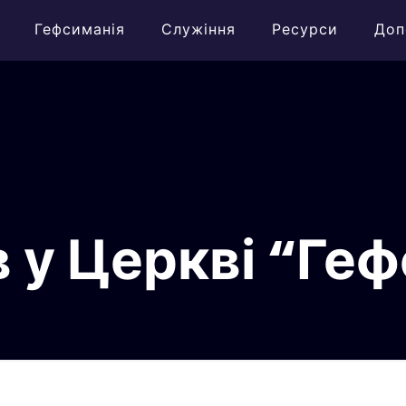
Гефсиманія
Служіння
Ресурси
Доп
 у Церкві “Геф