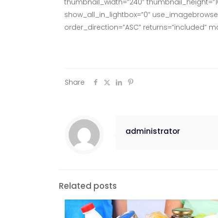
thumbnail_width=”240″ thumbnail_height=”
show_all_in_lightbox=”0″ use_imagebrowser_
order_direction=”ASC” returns=”included” 
Share
administrator
Related posts