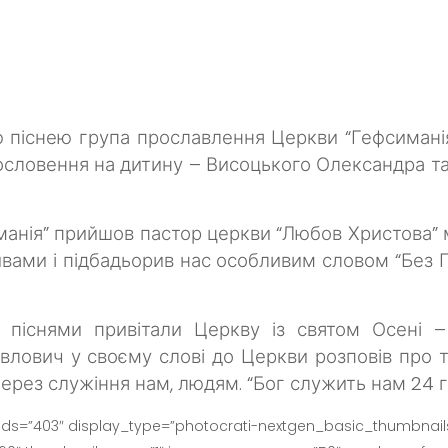
ю піснею група прославлення Церкви “Гефсимані
ловення на дитину – Висоцького Олександра та 
иманія” прийшов пастор церкви “Любов Христова”
вами і підбадьорив нас особливим словом “Без Г
 піснями привітали Церкву із святом Осені 
влович у своєму слові до Церкви розповів про т
через служіння нам, людям.
“Бог служить нам 24 г
ids=”403″ display_type=”photocrati-nextgen_basic_thumbnails