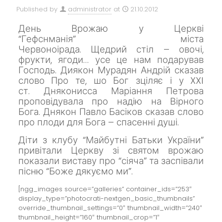
Published by
administrator
at
21.10.2012
День Врожаю у Церкві
“Гефснманія”
міста
Червоноірада.
Щедрий стіл – овочі,
фрукти, ягоди… усе це нам подарував
Господь.
Диякон Мурадян Андрій сказав
слово Про те, шо Бог зціляє і у XXI
ст.
Дняконисса Маріання Петрова
проповідувала про надію на Вірного
Бога.
Днякон Павло Басіков сказав слово
про плоди для Бога – спасенні душі.
Діти з клубу “Майбутні Батьки України”
привітали Церкву зі святом врожаю
показали виставу про “сіяча” та заспівали
пісню “Боже дякуємо ми”.
[ngg_images source=”galleries” container_ids=”253″
display_type=”photocrati-nextgen_basic_thumbnails”
override_thumbnail_settings=”0″ thumbnail_width=”240″
thumbnail_height=”160″ thumbnail_crop=”1″