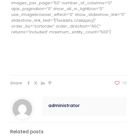
images_per_page=”50″ number_of_columns=”0″
ajax_pagination=”0″ show_all_in_lightbox=”0″
use_imagebrowser_effect=”0″ show_slideshow_link=”0″
slideshow_link_text=”[Показать слайдшоу]”
order_by=”sortorder” order_direction=”ASC”
returns=”included” maximum_entity_count=”500″]
Share
76
administrator
Related posts