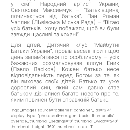
у сім’ї.
Народний артист України,
Святослав Максимчук – “Батьківщина,
починається від батька”.
Пан Роман
Чаплик (ЛЬвівська Міська Рада) – “Вітаю
усіх батьків і хочу побажати, щоб ви були
завжди щасливі та кохані”.
Для дітей, Дитячий клуб “Майбутні
Батьки України”, провів веселі ігри і щоб
день запам’ятався по особливому – усіх
бажаючих розмальовував клоун Еник
(Павло Васіков).
Кожен батько несе
відповідальність перед Богом за те, як
він виховає своїх дітей.
Батько та уже
дорослий син, який сам давно став
батьком дізналися багато нового про те,
яким повинен бути справжній батько.
[ngg_images source=”galleries” container_ids=”314″
display_type=”photocrati-nextgen_basic_thumbnails”
override_thumbnail_settings=”0″ thumbnail_width=”240″
thumbnail_height=”160″ thumbnail_crop=”1″