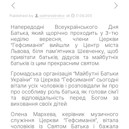
Published by
administrator
at
17.09.2011
Напередодні Всеукраїнського Дня
Батька, який щорічно проходить у 3-тю
неділю вересня, члени Церкви
“Гефсиманія” вийшли у Центр міста
Львова, біля пам’ятника Шевченку, щоб
привітати батьків, дідусів та майбутніх
батьків із цим прекрасним святом.
Громадська організація “Майбутні Батьки
України” та Церква “Гефсиманія” сьогодні
вітали усіх чоловіків і розповідали їм про
про особливу роль батька, як голови сім’ї
та відповідальність перед Богом за
виховання своїх дітей.
Олена Мархева, керівник музичного
служіння Церкви “Гефсиманія”, вітала
чоловіків із Святом Батька і бажала