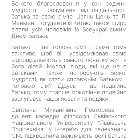
Божого благословення у їхні родини,
мудрості і розуміння відповідальності
батька за свою сім’ю.
Цзянь Цень та Лі
Менмен – студенти із Китаю, також щиро
вітали усіх чоловіків із Всеукраїнським
Днем Батька.
Батько – це голова сім’ї і саме тому
важливо, щоб він усвідомлював свою
відповідальність з самого початку життя
його дітей.
Молоді люди, які ще не є
батьками, також потребують Божої
мудрості, як стати справжнім Батьком і
головою сім’ї.
Дідусь – це подвійно
батько, тому старше покоління подвійно
заслуговує нашої поваги та подяки.
Світлана Михайлівна Повторева –
доцент кафедри філософії Львівського
Національного Університету “Львівська
Політехніка” у інтерв’ю для телеканалу
CNL підкреслила важливість ролі батька