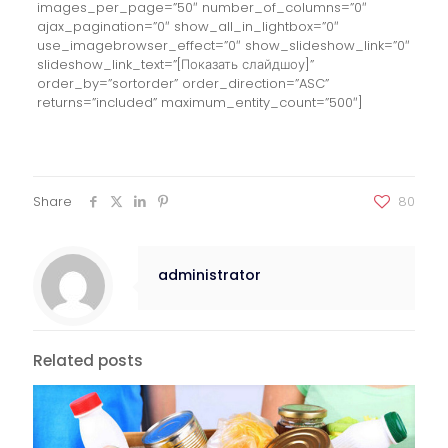
images_per_page=”50″ number_of_columns=”0″
ajax_pagination=”0″ show_all_in_lightbox=”0″
use_imagebrowser_effect=”0″ show_slideshow_link=”0″
slideshow_link_text=”[Показать слайдшоу]”
order_by=”sortorder” order_direction=”ASC”
returns=”included” maximum_entity_count=”500″]
Share
80
administrator
Related posts