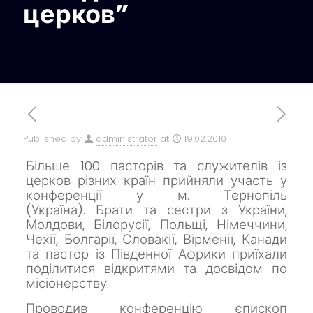
церков”
Published by
administrator
at
19.02.2010
Більше 100 пасторів та служителів із
церков різних країн прийняли участь у
конференції у м. Тернопіль
(Україна).
Брати та сестри з України,
Молдови, Білорусії, Польщі, Німеччини,
Чехії, Болгарії, Словакії, Вірменії, Канади
та пастор із Південної Африки приїхали
поділитися відкритями та досвідом по
місіонерству.
Проводив конференцію єпископ