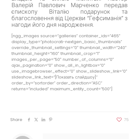
Валерій Павлович Марченко передав
єпископу Віталію подарунок та
благословення від Церкви “Гефсиманія” з
нагоди його дня народження.
[ngg_images source=”galleries” container_ids=”465″
display_type=”photocrati-nextgen_basic_thumbnails”
override_thumbnail_settings=”0″ thumbnail_width=”240″
thumbnail_height=”160″ thumbnail_crop=”1″
images_per_page=”50″ number_of_columns=”0″
ajax_pagination=”0″ show_all_in_lightbox=”0″
use_imagebrowser_effect=”0″ show_slideshow_link=”0″
slideshow_link_text=”[Показать слайдшоу]”
order_by=”sortorder” order_direction=”ASC”
returns=”included” maximum_entity_count=”500″]
Share
75