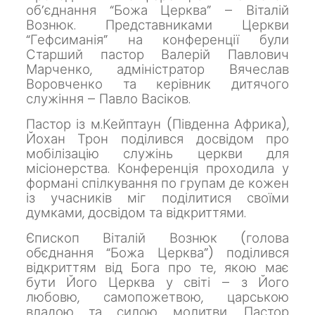
об’єднання “Божа Церква” – Віталій
Вознюк.
Представниками Церкви
“Гефсиманія” на конференції були
Старший пастор Валерій Павлович
Марченко, адміністратор Вячеслав
Воровченко та керівник дитячого
служіння – Павло Васіков.
Пастор із м.Кейптаун (Південна Африка),
Йохан Трон поділився досвідом про
мобілізацію служінь церкви для
місіонерства.
Конференція проходила у
формані спілкування по групам де кожен
із учасників міг поділитися своїми
думками, досвідом та відкриттями.
Єпископ Віталій Вознюк (голова
обєднання “Божа Церква”) поділився
відкриттям від Бога про те, якою має
бути Його Церква у світі – з Його
любовю, самопожетвою, царською
владою та силою молитви.
Пастор