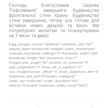
Господь благословив Церкву
“Гефсиманія” завершити будівництво
фронтальної стіни Храму.
Будівництво
стіни завершене, тепер усе готове для
вставки нових дверей та вікон.
Ми
потребуємо молитви та пожертвувань
на 7 вікон та двері.
[ngg_images source=”galleries” container_ids=”297″
display_type=”photocrati-nextgen_basic_thumbnails”
override_thumbnail_settings=”0″ thumbnail_width=”240″
thumbnail_height=”160″ thumbnail_crop=”1″
images_per_page=”50″ number_of_columns=”0″
ajax_pagination=”0″ show_all_in_lightbox=”0″
use_imagebrowser_effect=”0″ show_slideshow_link=”0″
slideshow_link_text=”[Показать слайдшоу]”
order_by=”sortorder” order_direction=”ASC”
returns=”included” maximum_entity_count=”500″]