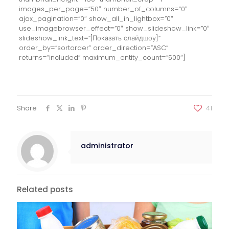
images_per_page=”50″ number_of_columns=”0″
ajax_pagination=”0″ show_all_in_lightbox=”0″
use_imagebrowser_effect=”0″ show_slideshow_link=”0″
slideshow_link_text=”[Показать слайдшоу]”
order_by=”sortorder” order_direction=”ASC”
returns=”included” maximum_entity_count=”500″]
Share
41
administrator
Related posts