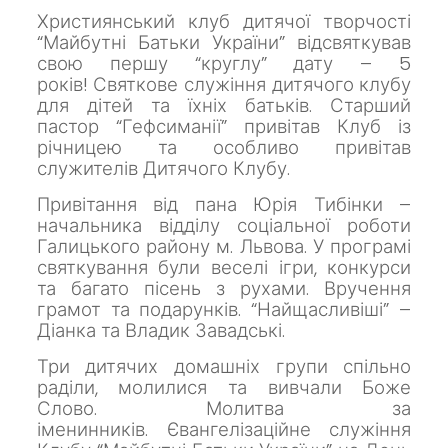
Християнський клуб дитячої творчості
“Майбутні Батьки України” відсвяткував
свою першу “круглу” дату – 5
років!
Святкове служіння дитячого клубу
для дітей та їхніх батьків.
Старший
пастор “Гефсиманії” привітав Клуб із
річницею та особливо привітав
служителів Дитячого Клубу.
Привітання від пана Юрія Тибінки –
начальника відділу соціальної роботи
Галицького району м. Львова.
У програмі
святкування були веселі ігри, конкурси
та багато пісень з рухами.
Вручення
грамот та подарунків.
“Найщасливіші” –
Діанка та Владик Завадські.
Три дитячих домашніх групи спільно
раділи, молилися та вивчали Боже
Слово.
Молитва за
іменинників.
Євангелізаційне служіння