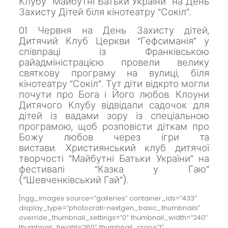
Клубу “Майбутні Батьки України” на День
Захисту Дітей біля кінотеатру “Сокіл”.
01 Червня на День Захисту дітей,
Дитячий Клуб Церкви “Гефсиманія” у
співпраці із Франківською
райадміністрацією провели велику
святкову програму на вулиці, біля
кінотеатру “Сокіл”.
Тут діти відкрто могли
почути про Бога і Його любов.
Клоуни
Дитячого Клубу відвідали садочок для
дітей із вадами зору із спеціальною
програмою, щоб розповісти діткам про
Божу любов через ігри та
вистави.
Християнський клуб дитячої
творчості “Майбутні Батьки України” на
фестивалі “Казка у Гаю”
(“Шевченківський Гай”).
[ngg_images source=”galleries” container_ids=”433″
display_type=”photocrati-nextgen_basic_thumbnails”
override_thumbnail_settings=”0″ thumbnail_width=”240″
thumbnail_height=”160″ thumbnail_crop=”1″