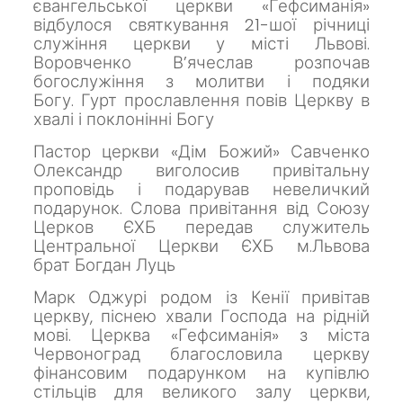
євангельської церкви «Гефсиманія»
відбулося святкування 21-шої річниці
служіння церкви у місті Львові.
Воровченко В’ячеслав розпочав
богослужіння з молитви
і подяки
Богу.
Гурт прославлення повів Церкву в
хвалі і поклонінні
Богу
Пастор церкви «Дім Божий» Савченко
Олександр виголосив привітальну
проповідь і подарував невеличкий
подарунок.
Слова привітання від Союзу
Церков ЄХБ передав служитель
Центральної Церкви ЄХБ м.Львова
брат
Богдан Луць
Марк Оджурі родом із Кенії привітав
церкву, піснею хвали Господа на рідній
мові.
Церква «Гефсиманія» з міста
Червоноград благословила церкву
фінансовим подарунком на купівлю
стільців для великого залу церкви,