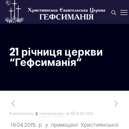
21 річниця церкви
“Гефсиманія”
Published by
administrator
at
10.05.2015
19.04.2015 р. у приміщені Християнської