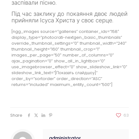
заспівали пісню.
Під час заклику до покаяння двоє людей
прийняли Ісуса
Христа у своє серце.
[ngg_images source=”galleries” container_ids=”158″
display_type=”photocrati-nextgen_basic_thumbnails”
override_thumbnail_settings=”0″ thumbnail_width=”240″
thumbnail_height=”160″ thumbnail_crop=”1″
images_per_page=”50″ number_of_columns=”0″
ajax_pagination=”0″ show_all_in_lightbox=”0″
use_imagebrowser_effect=”0″ show_slideshow_link=”0″
slideshow_link_text=”[Показать слайдшоу]”
order_by=”sortorder” order_direction=”ASC”
returns=”included” maximum_entity_count=”500″]
Share
63
administrator